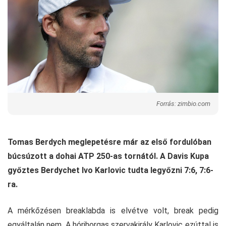
Forrás: zimbio.com
Tomas Berdych meglepetésre már az első fordulóban
búcsúzott a dohai ATP 250-as tornától. A Davis Kupa
győztes Berdychet Ivo Karlovic tudta legyőzni 7:6, 7:6-
ra.
A mérkőzésen breaklabda is elvétve volt, break pedig
egyáltalán nem. A hórihorgas szervakirály Karlovic ezúttal is