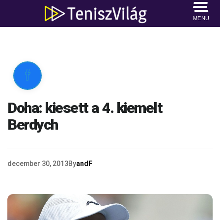
MENU

Doha: kiesett a 4. kiemelt
Berdych
december 30, 2013
By
andF