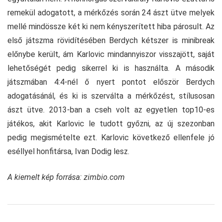
remekül adogatott, a mérkőzés során 24 ászt ütve melyek
mellé mindössze két ki nem kényszerített hiba párosult. Az
első játszma rövidítésében Berdych kétszer is minibreak
előnybe került, ám Karlovic mindannyiszor visszajött, saját
lehetőségét pedig sikerrel ki is használta. A második
játszmában 4:4-nél ő nyert pontot először Berdych
adogatásánál, és ki is szerválta a mérkőzést, stílusosan
ászt ütve. 2013-ban a cseh volt az egyetlen top10-es
játékos, akit Karlovic le tudott győzni, az új szezonban
pedig megismételte ezt. Karlovic következő ellenfele jó
eséllyel honfitársa, Ivan Dodig lesz.
A kiemelt kép forrása: zimbio.com