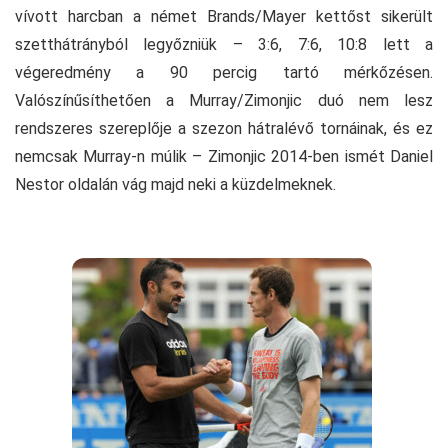
vívott harcban a német Brands/Mayer kettőst sikerült
szetthátrányból legyőzniük – 3:6, 7:6, 10:8 lett a
végeredmény a 90 percig tartó mérkőzésen.
Valószínűsíthetően a Murray/Zimonjic duó nem lesz
rendszeres szereplője a szezon hátralévő tornáinak, és ez
nemcsak Murray-n múlik – Zimonjic 2014-ben ismét Daniel
Nestor oldalán vág majd neki a küzdelmeknek.