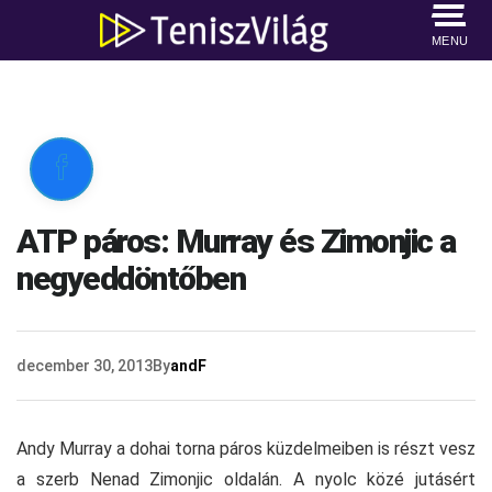
MENU

ATP páros: Murray és Zimonjic a
negyeddöntőben
december 30, 2013
By
andF
Andy Murray a dohai torna páros küzdelmeiben is részt vesz
a szerb Nenad Zimonjic oldalán. A nyolc közé jutásért