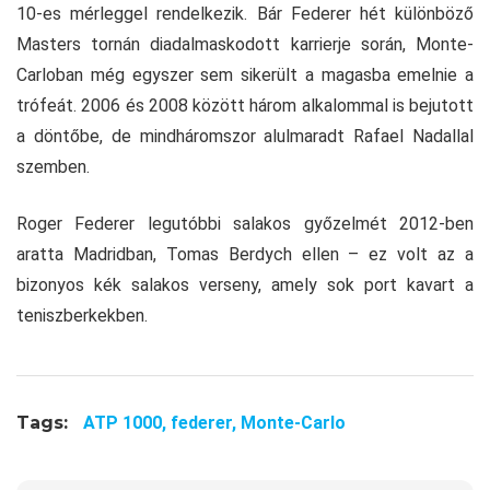
10-es mérleggel rendelkezik. Bár Federer hét különböző
Masters tornán diadalmaskodott karrierje során, Monte-
Carloban még egyszer sem sikerült a magasba emelnie a
trófeát. 2006 és 2008 között három alkalommal is bejutott
a döntőbe, de mindháromszor alulmaradt Rafael Nadallal
szemben.
Roger Federer legutóbbi salakos győzelmét 2012-ben
aratta Madridban, Tomas Berdych ellen – ez volt az a
bizonyos kék salakos verseny, amely sok port kavart a
teniszberkekben.
Tags:
ATP 1000,
federer,
Monte-Carlo