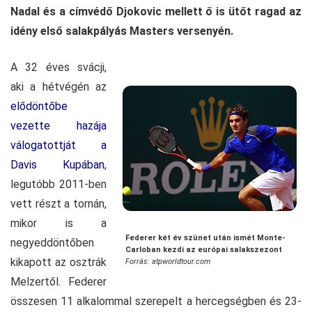
Nadal és a címvédő Djokovic mellett ő is ütőt ragad az
idény első salakpályás Masters versenyén.
A 32 éves svácji,
aki a hétvégén az
elődöntőbe
vezette hazája
válogatottját a
Davis Kupában
,
legutóbb 2011-ben
vett részt a tornán,
mikor is a
Federer két év szünet után ismét Monte-
negyeddöntőben
Carloban kezdi az európai salakszezont
kikapott az osztrák
Forrás: atpworldtour.com
Melzertől. Federer
összesen 11 alkalommal szerepelt a hercegségben és 23-