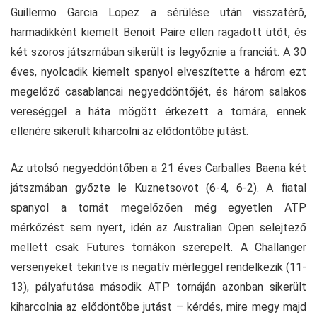
Guillermo Garcia Lopez a sérülése után visszatérő,
harmadikként kiemelt Benoit Paire ellen ragadott ütőt, és
két szoros játszmában sikerült is legyőznie a franciát. A 30
éves, nyolcadik kiemelt spanyol elveszítette a három ezt
megelőző casablancai negyeddöntőjét, és három salakos
vereséggel a háta mögött érkezett a tornára, ennek
ellenére sikerült kiharcolni az elődöntőbe jutást.
Az utolsó negyeddöntőben a 21 éves Carballes Baena két
játszmában győzte le Kuznetsovot (6-4, 6-2). A fiatal
spanyol a tornát megelőzően még egyetlen ATP
mérkőzést sem nyert, idén az Australian Open selejtező
mellett csak Futures tornákon szerepelt. A Challanger
versenyeket tekintve is negatív mérleggel rendelkezik (11-
13), pályafutása második ATP tornáján azonban sikerült
kiharcolnia az elődöntőbe jutást – kérdés, mire megy majd