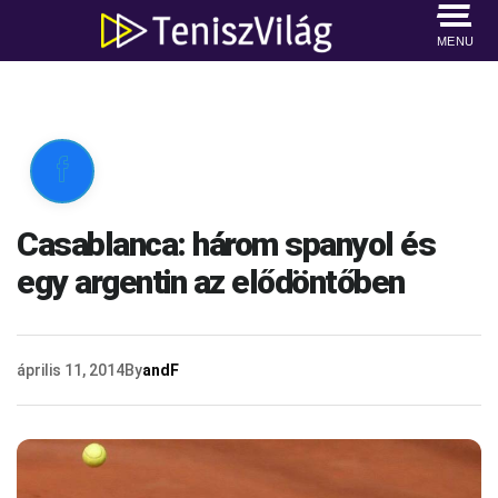
MENU

Casablanca: három spanyol és
egy argentin az elődöntőben
április 11, 2014
By
andF