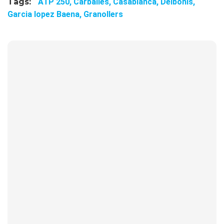
Tags:
ATP 250,
Carballes,
Casablanca,
Delbonis,
Garcia lopez Baena,
Granollers