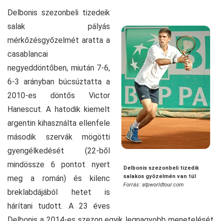
Delbonis szezonbeli tizedeik
salak pályás
mérkőzésgyőzelmét aratta a
casablancai
negyeddöntőben, miután 7-6,
6-3 arányban búcsúztatta a
2010-es döntős Victor
Hanescut. A hatodik kiemelt
argentin kihasználta ellenfele
második szervák mögötti
gyengélkedését (22-ből
mindössze 6 pontot nyert
Delbonis szezonbeli tizedik
salakos győzelmén van túl
meg a román) és kilenc
Forrás: atpworldtour.com
breklabdájából hetet is
hárítani tudott. A 23 éves
Delbonis a 2014-es szezon egyik legnagyobb menetelését