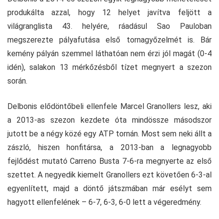
produkálta azzal, hogy 12 helyet javítva feljött a
világranglista 43. helyére, ráadásul Sao Pauloban
megszerezte pályafutása első tornagyőzelmét is. Bár
kemény pályán szemmel láthatóan nem érzi jól magát (0-4
idén), salakon 13 mérkőzésből tízet megnyert a szezon
során.
Delbonis elődöntőbeli ellenfele Marcel Granollers lesz, aki
a 2013-as szezon kezdete óta mindössze másodszor
jutott be a négy közé egy ATP tornán. Most sem neki állt a
zászló, hiszen honfitársa, a 2013-ban a legnagyobb
fejlődést mutató Carreno Busta 7-6-ra megnyerte az első
szettet. A negyedik kiemelt Granollers ezt követően 6-3-al
egyenlített, majd a döntő játszmában már esélyt sem
hagyott ellenfelének – 6-7, 6-3, 6-0 lett a végeredmény.