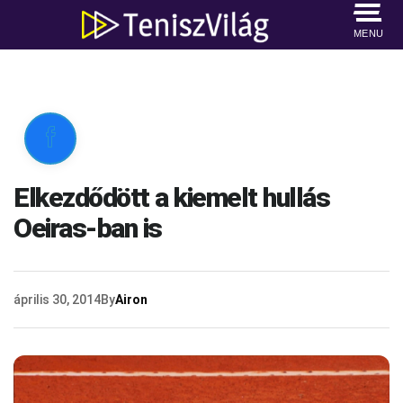
MENU

Elkezdődött a kiemelt hullás
Oeiras-ban is
április 30, 2014
By
Airon