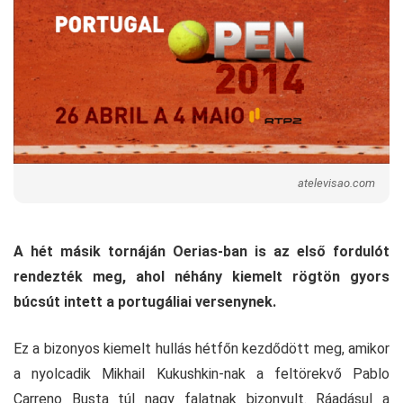
atelevisao.com
A hét másik tornáján Oerias-ban is az első fordulót
rendezték meg, ahol néhány kiemelt rögtön gyors
búcsút intett a portugáliai versenynek.
Ez a bizonyos kiemelt hullás hétfőn kezdődött meg, amikor
a nyolcadik Mikhail Kukushkin-nak a feltörekvő Pablo
Carreno Busta túl nagy falatnak bizonyult. Ráadásul a