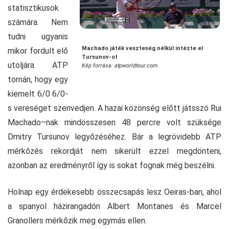
statisztikusok
számára. Nem
tudni ugyanis
Machado játék veszteség nélkül intézte el
mikor fordult elő
Tursunov-ot
utoljára ATP
Kép forrása: atpworldtour.com
tornán, hogy egy
kiemelt 6/0 6/0-
s vereséget szenvedjen. A hazai közönség előtt játsszó Rui
Machado–nak mindösszesen 48 percre volt szüksége
Dmitry Tursunov legyőzéséhez. Bár a legrövidebb ATP
mérkőzés rekordját nem sikerült ezzel megdönteni,
azonban az eredményről így is sokat fognak még beszélni.
Holnap egy érdekesebb összecsapás lesz Oeiras-ban, ahol
a spanyol házirangadón Albert Montanes és Marcel
Granollers mérkőzik meg egymás ellen.