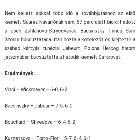
Nem kellett sokkal több idő a továbbjutáshoz az első
kiemelt Suarez Navarrónak sem, 57 perc alatt biciklit adott
a cseh Zahlahova-Strycovának. Bacsinszky Tímea Sam
Stosur búcsúztatása után hozta a kötelezőt és kiejtette a
szabad kártyás tunéziai Jabeurt. Polona Hercog három
játszmában búcsúztatta a hatodik kiemelt Safarovát.
Eredmények:
Vinci – Wickmayer – 6-0, 6-2
Bacsinszky – Jabeur – 7-5, 6-0
Bouchard – Shvedova – 6-4, 6-2
Kuznetsova – Torro-Flor – 5-7, 6-4, 6-1