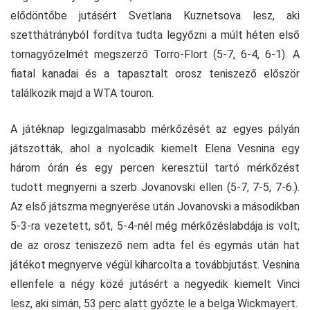
elődöntőbe jutásért Svetlana Kuznetsova lesz, aki
szetthátrányból fordítva tudta legyőzni a múlt héten első
tornagyőzelmét megszerző Torro-Flort (5-7, 6-4, 6-1). A
fiatal kanadai és a tapasztalt orosz teniszező először
találkozik majd a WTA touron.
A játéknap legizgalmasabb mérkőzését az egyes pályán
játszották, ahol a nyolcadik kiemelt Elena Vesnina egy
három órán és egy percen keresztül tartó mérkőzést
tudott megnyerni a szerb Jovanovski ellen (5-7, 7-5, 7-6.).
Az első játszma megnyerése után Jovanovski a másodikban
5-3-ra vezetett, sőt, 5-4-nél még mérkőzéslabdája is volt,
de az orosz teniszező nem adta fel és egymás után hat
játékot megnyerve végül kiharcolta a továbbjutást. Vesnina
ellenfele a négy közé jutásért a negyedik kiemelt Vinci
lesz, aki simán, 53 perc alatt győzte le a belga Wickmayert.