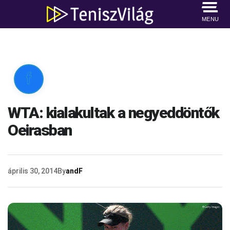
MENU

WTA: kialakultak a negyeddöntők
Oeirasban
április 30, 2014
By
andF