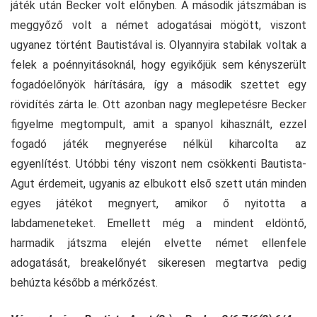
játék után Becker volt előnyben. A második játszmában is
meggyőző volt a német adogatásai mögött, viszont
ugyanez történt Bautistával is. Olyannyira stabilak voltak a
felek a poénnyitásoknál, hogy egyikőjük sem kényszerült
fogadóelőnyök hárítására, így a második szettet egy
rövidítés zárta le. Ott azonban nagy meglepetésre Becker
figyelme megtompult, amit a spanyol kihasznált, ezzel
fogadó játék megnyerése nélkül kiharcolta az
egyenlítést. Utóbbi tény viszont nem csökkenti Bautista-
Agut érdemeit, ugyanis az elbukott első szett után minden
egyes játékot megnyert, amikor ő nyitotta a
labdameneteket. Emellett még a mindent eldöntő,
harmadik játszma elején elvette német ellenfele
adogatását, breakelőnyét sikeresen megtartva pedig
behúzta később a mérkőzést.