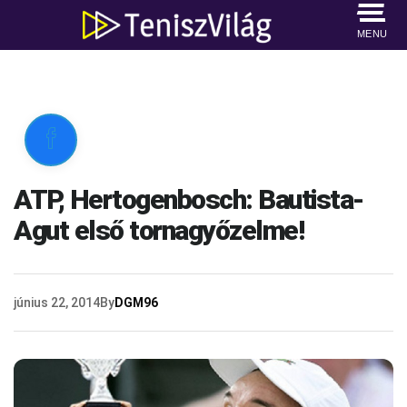
MENU

ATP, Hertogenbosch: Bautista-
Agut első tornagyőzelme!
június 22, 2014
By
DGM96