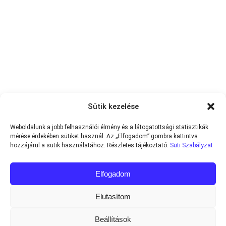
Sütik kezelése
Weboldalunk a jobb felhasználói élmény és a látogatottsági statisztikák
mérése érdekében sütiket használ. Az „Elfogadom” gombra kattintva
hozzájárul a sütik használatához. Részletes tájékoztató:
Süti Szabályzat
Elfogadom
Elutasítom
Beállítások
Minden jog fenntartva © 2013-2026
Teniszvilag.com
|
Impresszum
|