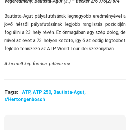
Végeredmény: Bautista-Agut (3.) – Becker 2/6 7/6(2) 6/4
Bautista-Agut pályafutásának legnagyobb eredményével a
jövő héttől pályafutásának legjobb ranglistás pozícióján
fog állni a 23. hely révén. Ez önmagában egy szép dolog, de
mivel az évet a 73. helyen kezdte, így ő az eddig legtöbbet
fejlődő teniszező az ATP World Tour idei szezonjában.
A kiemelt kép forrása: pitlane.mx
Tags:
ATP,
ATP 250,
Bautista-Agut,
s'Hertongenbosch