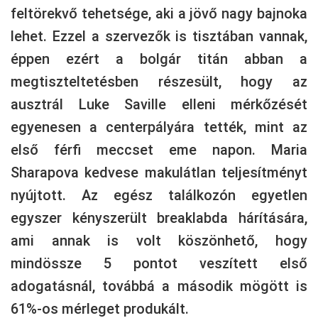
feltörekvő tehetsége, aki a jövő nagy bajnoka
lehet. Ezzel a szervezők is tisztában vannak,
éppen ezért a bolgár titán abban a
megtiszteltetésben részesült, hogy az
ausztrál Luke Saville elleni mérkőzését
egyenesen a centerpályára tették, mint az
első férfi meccset eme napon. Maria
Sharapova kedvese makulátlan teljesítményt
nyújtott. Az egész találkozón egyetlen
egyszer kényszerült breaklabda hárítására,
ami annak is volt köszönhető, hogy
mindössze 5 pontot veszített első
adogatásnál, továbbá a második mögött is
61%-os mérleget produkált.