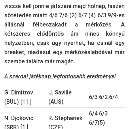
vissza kell jönnie játszani majd holnap, hiszen
sötétedés miatt 4/6 7/6 (2) 6/7 (4) 6/3 9/9-es
állásnál félbeszakadt a mérkőzés. A
kétszeres elődöntős ám nincs könnyű
helyzetben, csak úgy nyerhet, ha csinál egy
breaket, ráadásul egy mérkőzéslabdával már
szembe találta már magát.
A szerdai játéknap legfontosabb eredményei
G. Dimitrov
J. Saville
6/3 6/2 6/4
(BUL) [11.]
(AUS)
6/4 6/3
N. Djokovic
R. Stephanek
6/7(5)
(SRB) [1.]
(CZE)