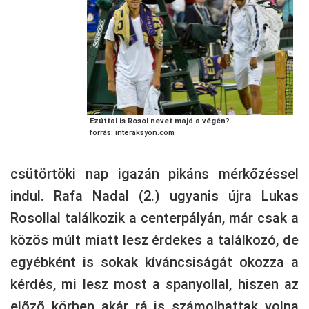
Ezúttal is Rosol nevet majd a végén?
forrás: interaksyon.com
csütörtöki nap igazán pikáns mérkőzéssel
indul. Rafa Nadal (2.) ugyanis újra Lukas
Rosollal találkozik a centerpályán, már csak a
közös múlt miatt lesz érdekes a találkozó, de
egyébként is sokak kíváncsiságát okozza a
kérdés, mi lesz most a spanyollal, hiszen az
előző körben akár rá is számolhattak volna