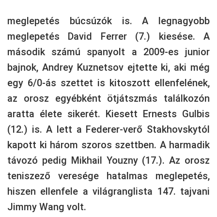
meglepetés búcsúzók is. A legnagyobb
meglepetés David Ferrer (7.) kiesése. A
második számú spanyolt a 2009-es junior
bajnok, Andrey Kuznetsov ejtette ki, aki még
egy 6/0-ás szettet is kitoszott ellenfelének,
az orosz egyébként ötjátszmás találkozón
aratta élete sikerét. Kiesett Ernests Gulbis
(12.) is. A lett a Federer-verő Stakhovskytól
kapott ki három szoros szettben. A harmadik
távozó pedig Mikhail Youzny (17.). Az orosz
teniszező veresége hatalmas meglepetés,
hiszen ellenfele a világranglista 147. tajvani
Jimmy Wang volt.