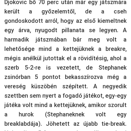
Djokovic bő 70 perc után már egy játszmára
került a győzelemtől, de a cseh
gondoskodott arról, hogy az első kiemeltnek
egy árva, nyugodt pillanata se legyen. A
harmadik játszmában bár meg volt a
lehetősége mind a kettejüknek a breakre,
mégis anélkül jutottak el a rövidítésig, ahol a
szerb 5-2-re is vezetett, de Stephanek
zsinórban 5 pontot bekasszírozva még a
vereség küszöbén szépített. A negyedik
szettben sem nyert a fogadó játékot, egy-egy
játéka volt mind a kettejüknek, amikor szorult
a hurok (Stephaneknek volt egy
breaklabdája). Jöhetett az újabb tie-break.