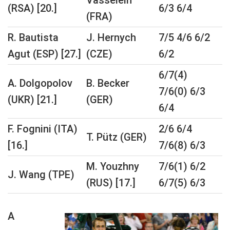
(RSA) [20.]
6/3 6/4
(FRA)
R. Bautista
J. Hernych
7/5 4/6 6/2
Agut (ESP) [27.]
(CZE)
6/2
6/7(4)
A. Dolgopolov
B. Becker
7/6(0) 6/3
(UKR) [21.]
(GER)
6/4
F. Fognini (ITA)
2/6 6/4
T. Pütz (GER)
[16.]
7/6(8) 6/3
M. Youzhny
7/6(1) 6/2
J. Wang (TPE)
(RUS) [17.]
6/7(5) 6/3
A