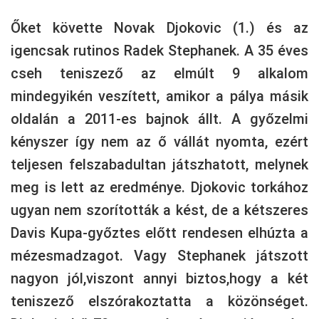
Őket követte Novak Djokovic (1.) és az
igencsak rutinos Radek Stephanek. A 35 éves
cseh teniszező az elmúlt 9 alkalom
mindegyikén veszített, amikor a pálya másik
oldalán a 2011-es bajnok állt. A győzelmi
kényszer így nem az ő vállát nyomta, ezért
teljesen felszabadultan játszhatott, melynek
meg is lett az eredménye. Djokovic torkához
ugyan nem szorították a kést, de a kétszeres
Davis Kupa-győztes előtt rendesen elhúzta a
mézesmadzagot. Vagy Stephanek játszott
nagyon jól,viszont annyi biztos,hogy a két
teniszező elszórakoztatta a közönséget.