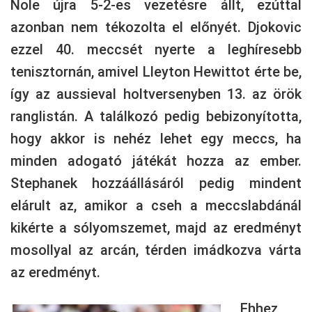
Nole újra 5-2-es vezetésre állt, ezúttal
azonban nem tékozolta el előnyét. Djokovic
ezzel 40. meccsét nyerte a leghíresebb
tenisztornán, amivel Lleyton Hewittot érte be,
így az aussieval holtversenyben 13. az örök
ranglistán. A találkozó pedig bebizonyította,
hogy akkor is nehéz lehet egy meccs, ha
minden adogató játékát hozza az ember.
Stephanek hozzáállásáról pedig mindent
elárult az, amikor a cseh a meccslabdánál
kikérte a sólyomszemet, majd az eredményt
mosollyal az arcán, térden imádkozva várta
az eredményt.
Ehhez