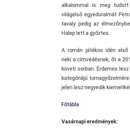
alkalommal is meg tudott 
világelső egyeduralmát Petr
tavaly pedig az élmezőnyb
Halep lett a győztes.
A román játékos idén első
neki a címvédésnek, őt a 20
követi sorban. Érdemes lesz 
kategóriájú tornagyőzelmére
jelen lesz negyedik kiemeltké
Főtábla
Vasárnapi eredmények: