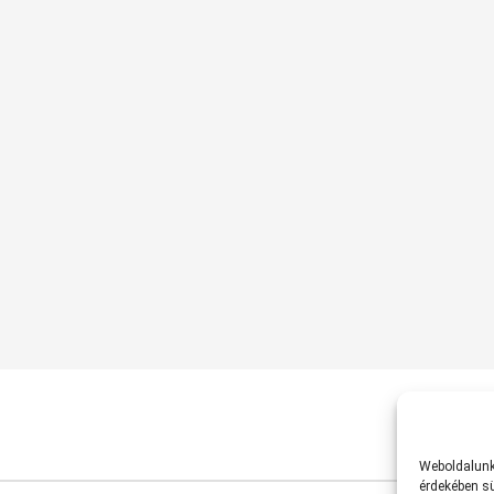
Weboldalunk 
érdekében sü