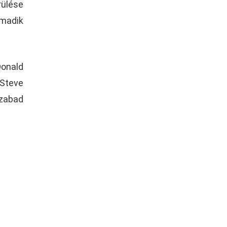
rülése
madik
Donald
 Steve
szabad