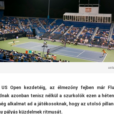
ust
 US Open kezdetéig, az élmezőny fejben már Flu
ak azonban tenisz nélkül a szurkolók ezen a héten
még alkalmat ad a játékosoknak, hogy az utolsó pilla
ny pályás küzdelmek ritmusát.