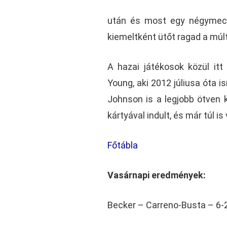
után és most egy négymecc
kiemeltként ütőt ragad a múl
A hazai játékosok közül itt
Young, aki 2012 júliusa óta
Johnson is a legjobb ötven 
kártyával indult, és már túl i
Főtábla
Vasárnapi eredmények:
Becker – Carreno-Busta – 6-2,