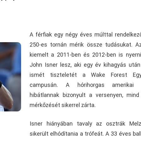
A férfiak egy négy éves múlttal rendelke
250-es tornán mérik össze tudásukat. A
kiemelt a 2011-ben és 2012-ben is nyern
John Isner lesz, aki egy év kihagyás után
ismét tiszteletét a Wake Forest Eg
campusán. A hórihorgas amerikai 
hibátlannak bizonyult a versenyen, mind
mérkőzését sikerrel zárta.
Isner hiányában tavaly az osztrák Melz
sikerült elhódítania a trófeát. A 33 éves ba