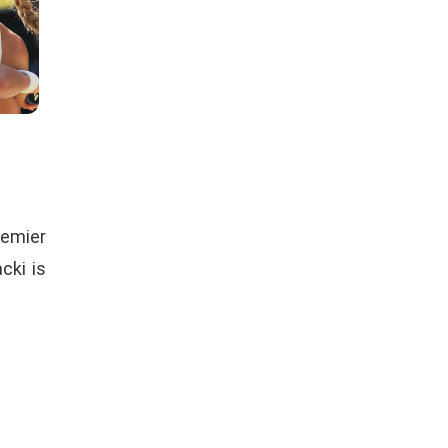
remier
cki is