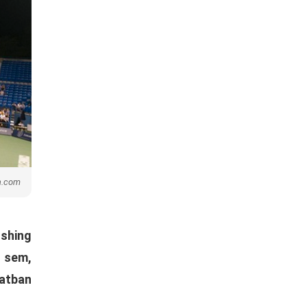
a.com
shing
 sem,
natban