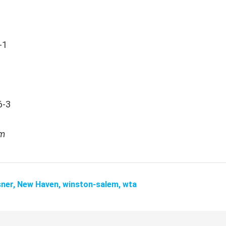
-1
6-3
om
sner,
New Haven,
winston-salem,
wta