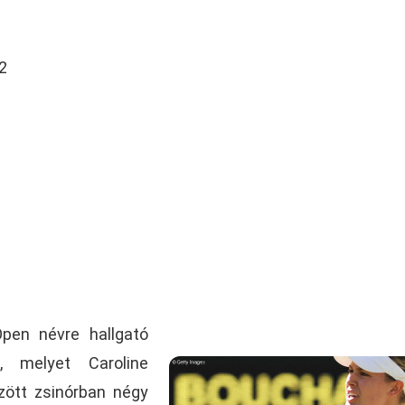
2
pen névre hallgató
, melyet Caroline
zött zsinórban négy