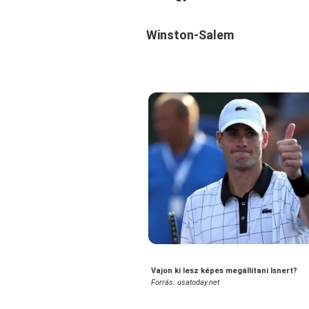
Winston-Salem
Vajon ki lesz képes megállítani Isnert?
Forrás: usatoday.net