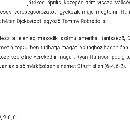
játékos április közepén tért vissza vállsé
ses vereségsorozatot igyekszik majd megtörni. Har
t héten Djokovicot legyőző Tommy Robredo is.
 lesz a jelenleg második számú amerikai teniszező, 
 ismét a top50-ben tudhatja magát. Younghoz hasonlóan
közé szeretné verekedni magát, Ryan Harrison pedig 
s van az első mérkőzésén a német Struff ellen (6-4, 6-2).
 2-6, 6-1