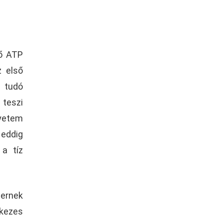
ző ATP
z első
i tudó
 teszi
yetem
eddig
 a tíz
ernek
lkezes