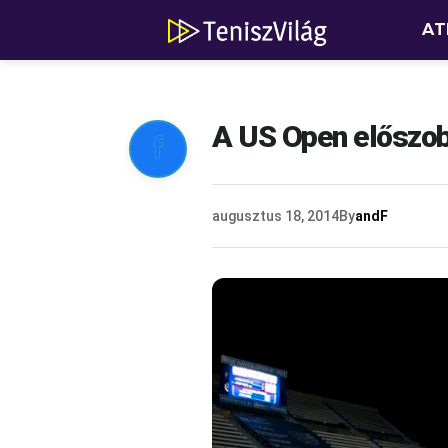
AT
A US Open előszob

augusztus 18, 2014
By
andF