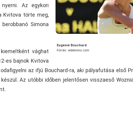
nyerni. Az egykori
a Kvitova törte meg,
e berobbanó Simona
Eugenie Bouchard
 kiemeltként vághat
Forrás: wtatennis.com
12-es bajnok Kvitova
odafigyelni az ifjú Bouchard-ra, aki pályafutása első P
 készül. Az utóbbi időben jelentősen visszaeső Woznia
nt.