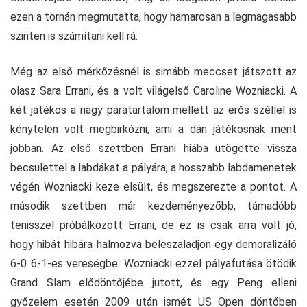
ezen a tornán megmutatta, hogy hamarosan a legmagasabb
szinten is számítani kell rá.
Még az első mérkőzésnél is simább meccset játszott az
olasz Sara Errani, és a volt világelső Caroline Wozniacki. A
két játékos a nagy páratartalom mellett az erős széllel is
kénytelen volt megbirkózni, ami a dán játékosnak ment
jobban. Az első szettben Errani hiába ütögette vissza
becsülettel a labdákat a pályára, a hosszabb labdamenetek
végén Wozniacki keze elsült, és megszerezte a pontot. A
második szettben már kezdeményezőbb, támadóbb
tenisszel próbálkozott Errani, de ez is csak arra volt jó,
hogy hibát hibára halmozva beleszaladjon egy demoralizáló
6-0 6-1-es vereségbe. Wozniacki ezzel pályafutása ötödik
Grand Slam elődöntőjébe jutott, és egy Peng elleni
győzelem esetén 2009 után ismét US Open döntőben