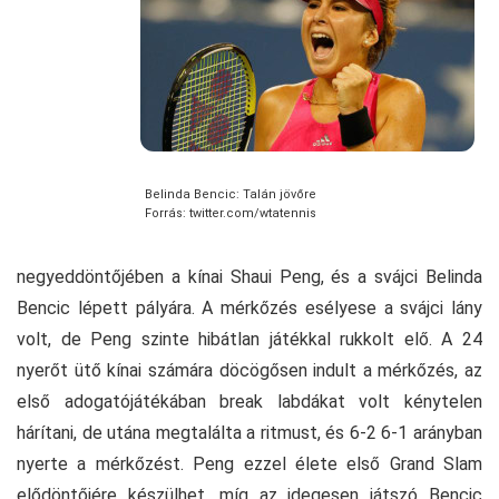
Belinda Bencic: Talán jövőre
Forrás: twitter.com/wtatennis
negyeddöntőjében a kínai Shaui Peng, és a svájci Belinda
Bencic lépett pályára. A mérkőzés esélyese a svájci lány
volt, de Peng szinte hibátlan játékkal rukkolt elő. A 24
nyerőt ütő kínai számára döcögősen indult a mérkőzés, az
első adogatójátékában break labdákat volt kénytelen
hárítani, de utána megtalálta a ritmust, és 6-2 6-1 arányban
nyerte a mérkőzést. Peng ezzel élete első Grand Slam
elődöntőjére készülhet, míg az idegesen játszó Bencic