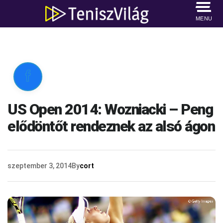
MENU

US Open 2014: Wozniacki – Peng
elődöntőt rendeznek az alsó ágon
szeptember 3, 2014
By
cort