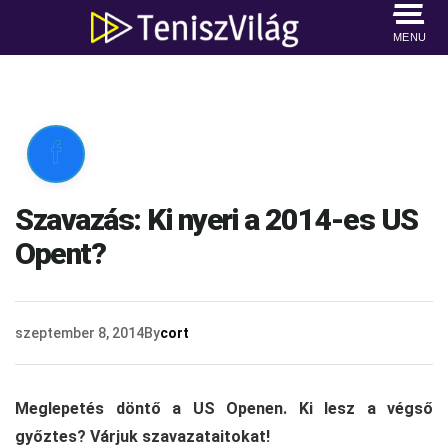
MENU

Szavazás: Ki nyeri a 2014-es US
Opent?
szeptember 8, 2014
By
cort
Meglepetés döntő a US Openen. Ki lesz a végső
győztes? Várjuk szavazataitokat!