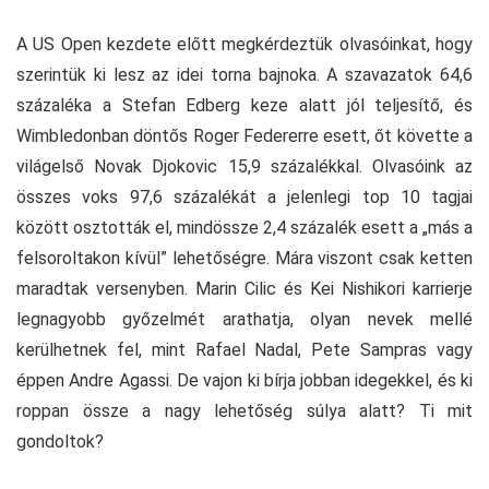
A US Open kezdete előtt megkérdeztük olvasóinkat, hogy
szerintük ki lesz az idei torna bajnoka. A szavazatok 64,6
százaléka a Stefan Edberg keze alatt jól teljesítő, és
Wimbledonban döntős Roger Federerre esett, őt követte a
világelső Novak Djokovic 15,9 százalékkal. Olvasóink az
összes voks 97,6 százalékát a jelenlegi top 10 tagjai
között osztották el, mindössze 2,4 százalék esett a „más a
felsoroltakon kívül” lehetőségre. Mára viszont csak ketten
maradtak versenyben. Marin Cilic és Kei Nishikori karrierje
legnagyobb győzelmét arathatja, olyan nevek mellé
kerülhetnek fel, mint Rafael Nadal, Pete Sampras vagy
éppen Andre Agassi. De vajon ki bírja jobban idegekkel, és ki
roppan össze a nagy lehetőség súlya alatt? Ti mit
gondoltok?