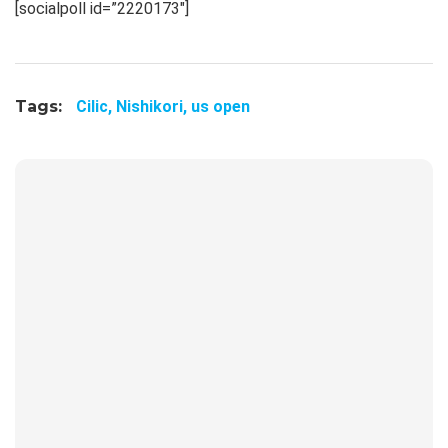
[socialpoll id=”2220173″]
Tags:
Cilic,
Nishikori,
us open