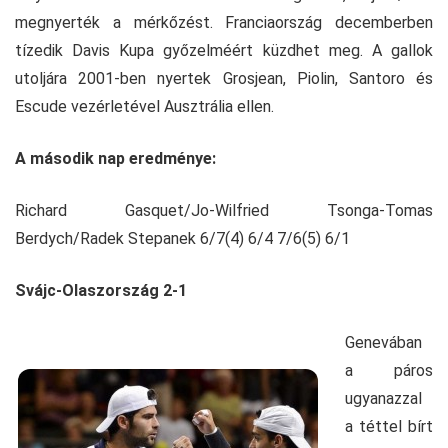
megnyerték a mérkőzést. Franciaország decemberben
tízedik Davis Kupa győzelméért küzdhet meg. A gallok
utoljára 2001-ben nyertek Grosjean, Piolin, Santoro és
Escude vezérletével Ausztrália ellen.
A második nap eredménye:
Richard Gasquet/Jo-Wilfried Tsonga-Tomas
Berdych/Radek Stepanek 6/7(4) 6/4 7/6(5) 6/1
Svájc-Olaszország 2-1
Genevában
a páros
ugyanazzal
a téttel bírt