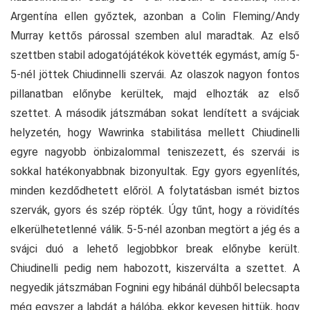
Argentína ellen győztek, azonban a Colin Fleming/Andy
Murray kettős párossal szemben alul maradtak. Az első
szettben stabil adogatójátékok követték egymást, amíg 5-
5-nél jöttek Chiudinnelli szervái. Az olaszok nagyon fontos
pillanatban előnybe kerültek, majd elhozták az első
szettet. A második játszmában sokat lendített a svájciak
helyzetén, hogy Wawrinka stabilitása mellett Chiudinelli
egyre nagyobb önbizalommal teniszezett, és szervái is
sokkal hatékonyabbnak bizonyultak. Egy gyors egyenlítés,
minden kezdődhetett előröl. A folytatásban ismét biztos
szervák, gyors és szép röpték. Úgy tűnt, hogy a rövidítés
elkerülhetetlenné válik. 5-5-nél azonban megtört a jég és a
svájci duó a lehető legjobbkor break előnybe került.
Chiudinelli pedig nem habozott, kiszerválta a szettet. A
negyedik játszmában Fognini egy hibánál dühből belecsapta
még egyszer a labdát a hálóba, ekkor kevesen hittük, hogy