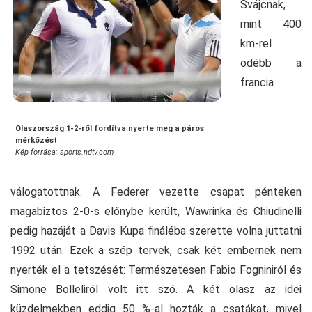
Svájcnak,
mint 400
km-rel
odébb a
francia
Olaszország 1-2-ről fordítva nyerte meg a páros
mérkőzést
Kép forrása: sports.ndtv.com
válogatottnak. A Federer vezette csapat pénteken
magabiztos 2-0-s előnybe került, Wawrinka és Chiudinelli
pedig hazáját a Davis Kupa fináléba szerette volna juttatni
1992 után. Ezek a szép tervek, csak két embernek nem
nyerték el a tetszését: Természetesen Fabio Fogniniról és
Simone Bolleliról volt itt szó. A két olasz az idei
küzdelmekben eddig 50 %-al hozták a csatákat, mivel