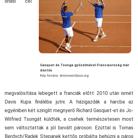
óriási cél
Gasquet és Tsonga győzelmével Franciaország már
döntős
Kép forrása: tennisworldusa.org
megvalósítása lebegett a franciák előtt: 2010 után ismét
Davis Kupa fináléba jutni. A házigazdák a harcba az
egyéniben két szinglit megnyerő Richard Gasquet-et és Jo-
Wilfried Tsongát küldték, a csehek természetesen most
sem változtattak a jól bevált pároson: Ezúttal is Tomas
Berdych/Radek Stepanek kettős próbálta behúzni a páros