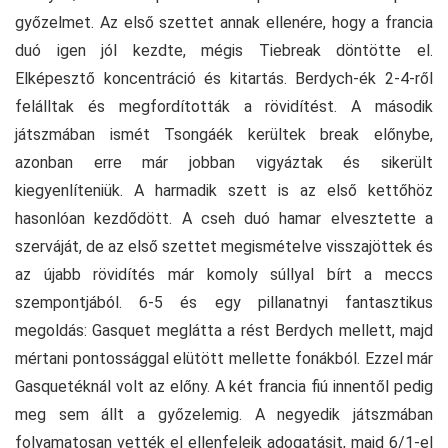
győzelmet. Az első szettet annak ellenére, hogy a francia
duó igen jól kezdte, mégis Tiebreak döntötte el.
Elképesztő koncentráció és kitartás. Berdych-ék 2-4-ről
felálltak és megfordították a rövidítést. A második
játszmában ismét Tsongáék kerültek break előnybe,
azonban erre már jobban vigyáztak és sikerült
kiegyenlíteniük. A harmadik szett is az első kettőhöz
hasonlóan kezdődött. A cseh duó hamar elvesztette a
szerváját, de az első szettet megismételve visszajöttek és
az újabb rövidítés már komoly súllyal bírt a meccs
szempontjából. 6-5 és egy pillanatnyi fantasztikus
megoldás: Gasquet meglátta a rést Berdych mellett, majd
mértani pontossággal elütött mellette fonákból. Ezzel már
Gasquetéknál volt az előny. A két francia fiú innentől pedig
meg sem állt a győzelemig. A negyedik játszmában
folyamatosan vették el ellenfeleik adogatásit, majd 6/1-el