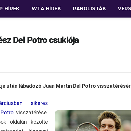
P HÍREK
WTA HÍREK
RANGLISTÁK
VER
sz Del Potro csuklója
tje után lábadozó Juan Martin Del Potro visszatérésér
árciusban sikeres
 Potro
visszatérése.
ook oldalán közölte