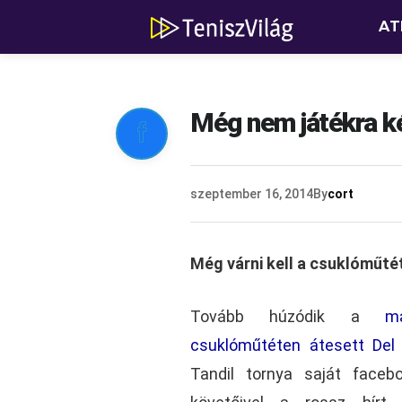
AT
Még nem játékra ké

szeptember 16, 2014
By
cort
Még várni kell a csuklóműté
Tovább húzódik a
m
csuklóműtéten átesett Del
Tandil tornya saját faceb