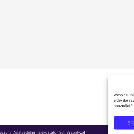
Weboldalunk 
érdekében sü
használatáh
El
sszum
|
Adatvédelmi Tájékoztató
|
Süti Szabályzat