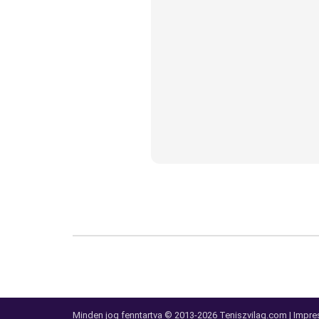
Minden jog fenntartva © 2013-2026
Teniszvilag.com
|
Impre