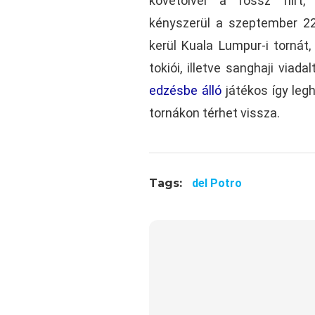
követőivel a rossz hírt, 
kényszerül a szeptember 2
kerül Kuala Lumpur-i tornát
tokiói, illetve sanghaji viadal
edzésbe álló
játékos így leg
tornákon térhet vissza.
Tags:
del Potro