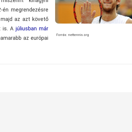
miszerint kihagyni
2-én megrendezésre
, majd az azt követő
t is. A
júliusban már
Forrás: nettennis.org
hamarabb az európai