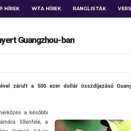
P HÍREK
WTA HÍREK
RANGLISTÁK
VER
nyert Guangzhou-ban
ével zárult a 500 ezer dollár összdíjazású Guan
.
mérkőzés a későbbi
mára. Ellenfele, a