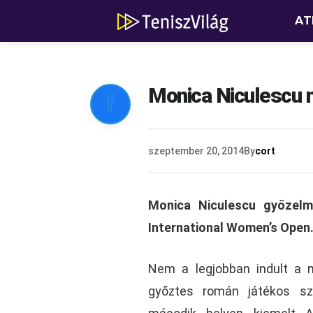
AT
Monica Niculescu 

szeptember 20, 2014
By
cort
Monica Niculescu győzelm
International Women’s Open
Nem a legjobban indult a 
győztes román játékos szá