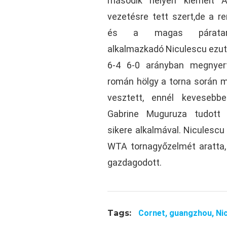
második helyen kiemelt A
vezetésre tett szert,de a re
és a magas páratart
alkalmazkadó Niculescu ezutá
6-4 6-0 arányban megnyer
román hölgy a torna során m
vesztett, ennél kevesebb
Gabrine Muguruza tudott a
sikere alkalmával. Niculescu
WTA tornagyőzelmét aratta, 
gazdagodott.
Tags:
Cornet,
guangzhou,
Ni