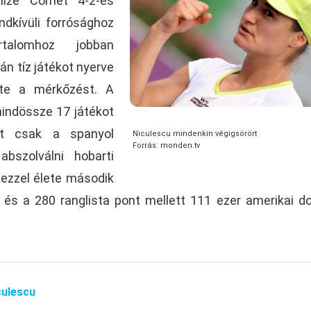
lize Cornet 4-2-es
ndkívüli forrósághoz
alomhoz jobban
n tíz játékot nyerve
te a mérkőzést. A
indössze 17 játékot
et csak a spanyol
Niculescu mindenkin végigsörört
Forrás: monden.tv
bszolválni hobarti
 ezzel élete második
és a 280 ranglista pont mellett 111 ezer amerikai dol
culescu