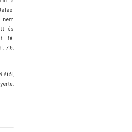
mint a
Rafael
y nem
tt és
t fél
, 7:6,
létól,
yerte,