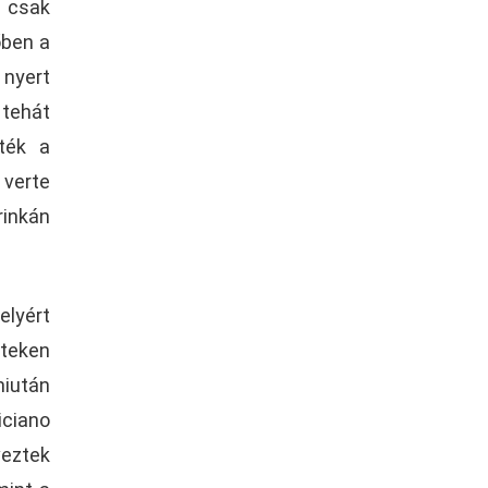
t csak
őben a
 nyert
 tehát
tték a
 verte
rinkán
lyért
teken
miután
iciano
veztek