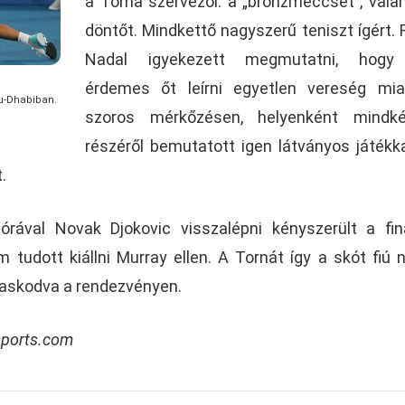
a Torna szervezői: a „bronzmeccset”, vala
döntőt. Mindkettő nagyszerű teniszt ígért. 
Nadal igyekezett megmutatni, hog
érdemes őt leírni egyetlen vereség mia
bu-Dhabiban.
szoros mérkőzésen, helyenként mindké
részéről bemutatott igen látványos játékkal
.
rával Novak Djokovic visszalépni kényszerült a finá
tudott kiállni Murray ellen. A Tornát így a skót fiú n
askodva a rendezvényen.
sports.com