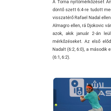
A Torna nyitómérkőzését And
döntő szett 6:4-re tudott me
visszatérő Rafael Nadal elle
Almagro ellen, rá Djokovic v
azok, akik január 2-án leü
mérkőzéseket. Az első elő
Nadalt (6:2, 6:0), a második
(6:1, 6:2).