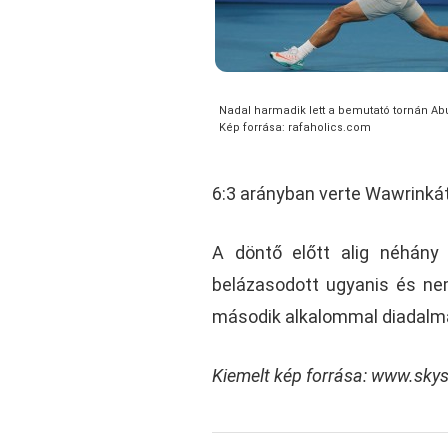
Nadal harmadik lett a bemutató tornán A
Kép forrása: rafaholics.com
6:3 arányban verte Wawrinkát
A döntő előtt alig néhány ó
belázasodott ugyanis és nem 
második alkalommal diadalm
Kiemelt kép forrása: www.sky