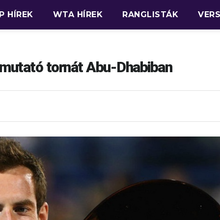
P HÍREK
WTA HÍREK
RANGLISTÁK
VER
emutató tornát Abu-Dhabiban