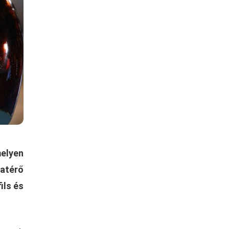
melyen
zatérő
ils és