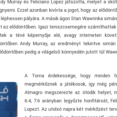
y Murray és Feliciano Lopez játszotta, melyet a skó
gnyerni. Ezzel azonban kivívta a jogot, hogy az elődönt
n léphessen pályára. A másik ágon Stan Wawrinka simán
árt az elődöntőben. Igazi teniszcsemegére számíthattak
ltek a tévé képernyője elé, avagy interneten köve
döntőben Andy Murray, az eredményt tekintve simán
 elődöntőben pedig a világelső könnyedén jutott túl Waw
A Torna érdekessége, hogy minden he
megmérkőznek a játékosok, így még pén
Almagro megszerezte az ötödik helyet, 
6:4, 7:6 arányban legyőzte honfitársát, Fel
Lopezt. Az utolsó napra két mérkőzést ter