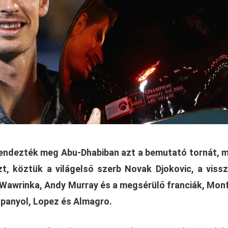
endezték meg Abu-Dhabiban azt a bemutató tornát, 
zt, köztük a világelső szerb Novak Djokovic, a viss
 Wawrinka, Andy Murray és a megsérülő franciák, Monf
spanyol, Lopez és Almagro.