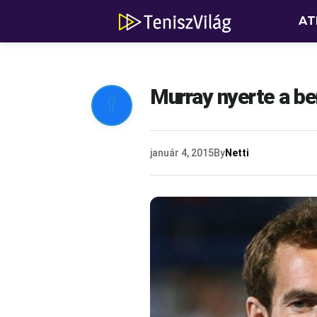
AT
Murray nyerte a b

január 4, 2015
By
Netti