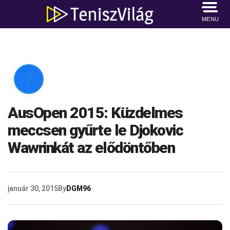
MENU

AusOpen 2015: Küzdelmes
meccsen gyűrte le Djokovic
Wawrinkát az elődöntőben
január 30, 2015
By
DGM96