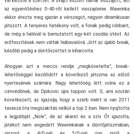
val kezdte a szettet. A svájci viszont hamar visszajött, ám
az egyenlítéshez 0-40-ről kellett visszajönnie. Wawrinka
ekkor érezte meg igazán a vérszagot, nagyon dinamikusan
játszott. A tenyeres hatékony volt, a fonák pedig robbant,
de még a hálónál is bemutatott egy-két csodás ütést. Az
erőfeszítések nem váltak hiábavalóvá. Jött az újabb break,
később pedig a döntőszettet is kiharcolta.
Ahogyan azt a meccs rendje „megkövetelte”, break-
lehetőséggel kezdődött a következő játszma az előző
nyertesének számára. Nagy lehetőség lett volna ez a
címvédőnek, de Djokovic újra toppon volt. S, ami ezután
következett, az igazolja, hogy a szerb miért is van 2011
tavasza óta megszakítás nélkül a top 2-ben. Nem nyújtotta
a legjobbját „Nole”, de az akarat és a szív Őt igazolta,
játékot nem engedett Wawrinkának a döntőjátszmában,
viszont a 4/0-nál és 5/0-nál úgy örült a