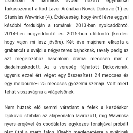
Zsinórban a harmadik évben nézett egymással
farkasszemet a Rod Laver Arénában Novak Djokovic (1.) és
Stanislas Wawrinka (4.). Érdekesség, hogy évről évre eggyel
későbbi fordulóján a tornának. 2013-ban nyolcaddöntő,
2014-ben negyeddöntő és 2015-ben elődöntő (kérdés,
hogy vajon mi lesz jövőre). Két éve majdnem elkapta a
grabancát a svájci a négyszeres bajnoknak, tavaly pedig az
azt megelőzőhöz hasonlóan drámai meccsen már ő
diadalmaskodott. Az a vereség fájhatott Djokovicnak,
ugyanis ezzel ért véget egy összesített 24 meccses és
egy melbourne-i 25 meccses győzelmi szériája. Volt miért
tehát visszavágnia a világelsőnek.
Nem húztak elő semmi váratlant a felek a kezdéskor.
Djokovic stabilan az alapvonalon lavírozott, míg Wawrinka
nyers-erejével és csodálatos egykezes-fonákjával próbált
rést ütni a szerb falon. Kisebb meglepetésre a svájcinak