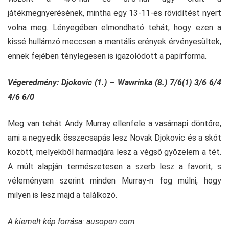
játékmegnyerésének, mintha egy 13-11-es rövidítést nyert
volna meg. Lényegében elmondható tehát, hogy ezen a
kissé hullámzó meccsen a mentális erények érvényesültek,
ennek fejében ténylegesen is igazolódott a papírforma.
Végeredmény: Djokovic (1.) – Wawrinka (8.) 7/6(1) 3/6 6/4
4/6 6/0
Meg van tehát Andy Murray ellenfele a vasárnapi döntőre,
ami a negyedik összecsapás lesz Novak Djokovic és a skót
között, melyekből harmadjára lesz a végső győzelem a tét.
A múlt alapján természetesen a szerb lesz a favorit, s
véleményem szerint minden Murray-n fog múlni, hogy
milyen is lesz majd a találkozó.
A kiemelt kép forrása: ausopen.com