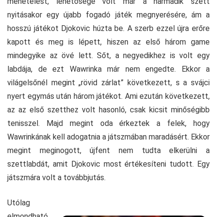
menetelést, lehetősége volt már a harmadik szett
nyitásakor egy újabb fogadó játék megnyerésére, ám a
hosszú játékot Djokovic húzta be. A szerb ezzel újra erőre
kapott és meg is lépett, hiszen az első három game
mindegyike az övé lett. Sőt, a negyedikhez is volt egy
labdája, de ezt Wawrinka már nem engedte. Ekkor a
világelsőnél megint „rövid zárlat” következett, s a svájci
nyert egymás után három játékot. Ami ezután következett,
az az első szetthez volt hasonló, csak kicsit minőségibb
tenisszel. Majd megint oda érkeztek a felek, hogy
Wawrinkának kell adogatnia a játszmában maradásért. Ekkor
megint meginogott, újfent nem tudta elkerülni a
szettlabdát, amit Djokovic most értékesíteni tudott. Egy
játszmára volt a továbbjutás.
Utólag
elmondható,