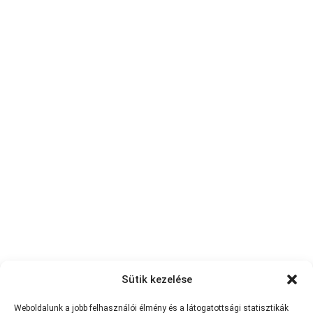
Sütik kezelése
Weboldalunk a jobb felhasználói élmény és a látogatottsági statisztikák