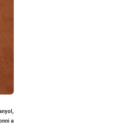
anyol,
onni a