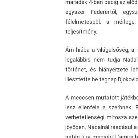
maradék 4-ben pedig az elődö
egyszer Federertől, egy
félelmetesebb a mérlege:
teljesítmény.
Ám hiába a világelsőség, a 
legalábbis nem tudja Nadal
történet, és hiányérzete l
illesztette be tegnap Djokovi
A meccsen mutatott játékbeli
lesz ellenfele a szerbnek. 
verhetetlenségi mítosza szer
jövőben. Nadalnál ráadásul a 
netán újra megsérül (amire bi