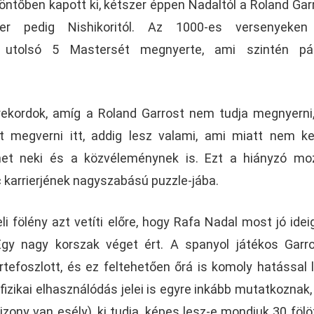
ntőben kapott ki, kétszer éppen Nadaltól a Roland Gar
szer pedig Nishikoritól. Az 1000-es versenyeke
 utolsó 5 Mastersét megnyerte, ami szintén pár
rekordok, amíg a Roland Garrost nem tudja megnyerni
t megverni itt, addig lesz valami, ami miatt nem k
ehet neki és a közvéleménynek is. Ezt a hiányzó mo
c karrierjének nagyszabású puzzle-jába.
 fölény azt vetíti előre, hogy Rafa Nadal most jó ide
Egy nagy korszak véget ért. A spanyol játékos Garro
tefoszlott, és ez feltehetően őrá is komoly hatással 
fizikai elhasználódás jelei is egyre inkább mutatkoznak,
zony van esély), ki tudja, képes lesz-e mondjuk 30 fölö