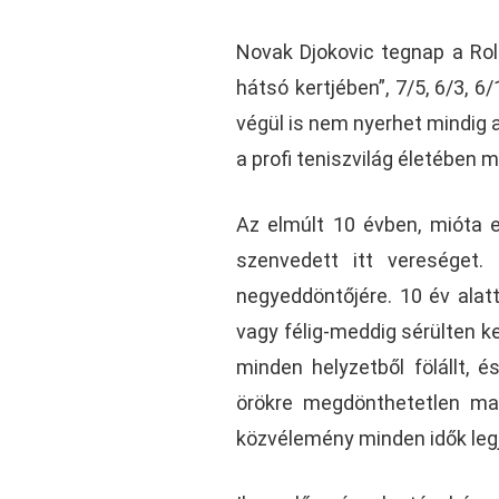
Novak Djokovic tegnap a Rola
hátsó kertjében”, 7/5, 6/3, 6
végül is nem nyerhet mindig 
a profi teniszvilág életében m
Az elmúlt 10 évben, mióta e
szenvedett itt vereséget.
negyeddöntőjére. 10 év alat
vagy félig-meddig sérülten ke
minden helyzetből fölállt,
örökre megdönthetetlen ma
közvélemény minden idők legj