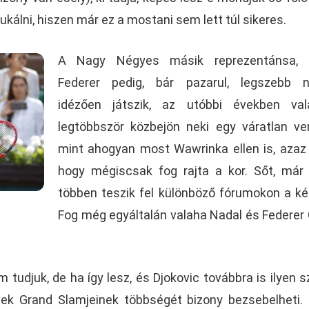
kálni, hiszen már ez a mostani sem lett túl sikeres.
A Nagy Négyes másik reprezentánsa, 
Federer pedig, bár pazarul, legszebb na
idézően játszik, az utóbbi években val
legtöbbször közbejön neki egy váratlan ve
mint ahogyan most Wawrinka ellen is, azaz 
hogy mégiscsak fog rajta a kor. Sőt, már
többen teszik fel különböző fórumokon a ké
Fog még egyáltalán valaha Nadal és Federer
tudjuk, de ha így lesz, és Djokovic továbbra is ilyen s
vek Grand Slamjeinek többségét bizony bezsebelheti.