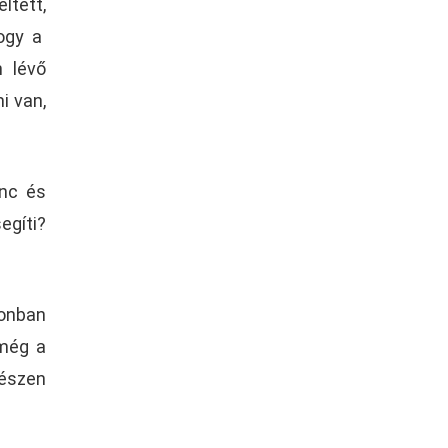
ltett,
hogy a
n lévő
i van,
enc és
egíti?
zonban
 még a
észen