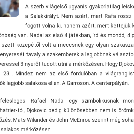
A szerb világelső ugyanis gyakorlatilag leisk
a Salakkirályt. Nem azért, mert Rafa rossz
fogott volna ki, hanem azért, mert kettejük 
lönbség van. Nadal az első 4 játékban, írd és mondd, 4 
 szett közepétől volt a meccsnek egy olyan szakasza
 tenyeresét tavaly a szakemberek a legjobbnak választo
nyeressel 3 nyerőt tudott ütni a mérkőzésen. Hogy Djoko
? 23… Mindez nem az első fordulóban a világranglis
k legjobb salakosa ellen. A Garroson. A centerpályán.
felesleges. Rafael Nadal egy szimbolikusnak mon
hatrier-tól, Djokovic pedig különösebben nem is örömk
kőzés. Mats Wilander és John McEnroe szerint még soha
t salakos mérkőzésen.