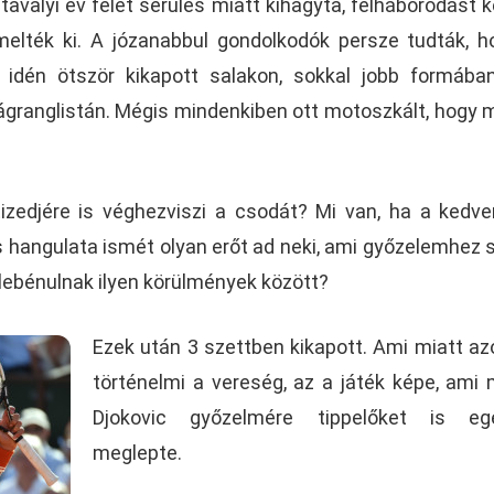
tavalyi év felét sérülés miatt kihagyta, felháborodást ke
melték ki. A józanabbul gondolkodók persze tudták, 
i idén ötször kikapott salakon, sokkal jobb formába
lágranglistán. Mégis mindenkiben ott motoszkált, hogy m
izedjére is véghezviszi a csodát? Mi van, ha a kedv
 hangulata ismét olyan erőt ad neki, ami győzelemhez s
t lebénulnak ilyen körülmények között?
Ezek után 3 szettben kikapott. Ami miatt a
történelmi a vereség, az a játék képe, ami
Djokovic győzelmére tippelőket is eg
meglepte.