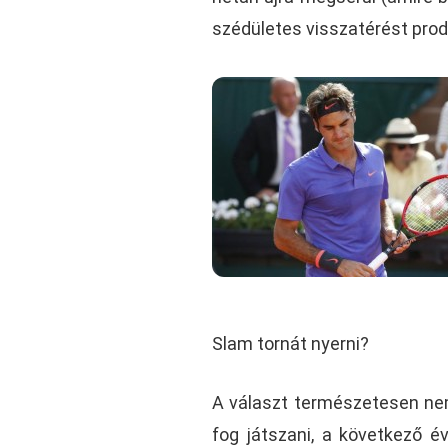
szédületes visszatérést produ
Slam tornát nyerni?
A választ természetesen nem 
fog játszani, a következő é