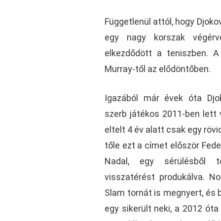
Függetlenül attól, hogy Djoko
egy nagy korszak végérvé
elkezdődött a teniszben. A
Murray-től az elődöntőben.
Igazából már évek óta Djo
szerb játékos 2011-ben lett 
eltelt 4 év alatt csak egy rövi
tőle ezt a címet először Fed
Nadal, egy sérülésből tö
visszatérést produkálva. N
Slam tornát is megnyert, és 
egy sikerült neki, a 2012 ót