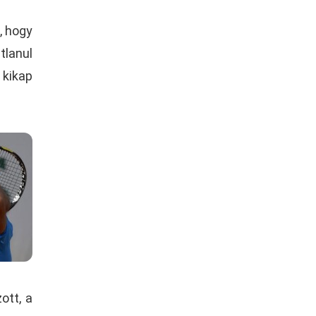
, hogy
lanul
 kikap
ott, a