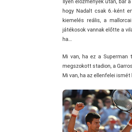
Ilyen előzmények után, bár a 
hogy Nadalt csak 6.-ként e
kiemelés reális, a mallorca
játékosok vannak előtte a vi
ha…
Mi van, ha ez a Superman t
megszokott stadion, a Garros
Mi van, ha az ellenfelei ismé