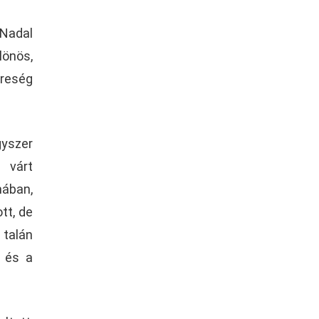
„Nadal
lönös,
ereség
gyszer
 várt
mában,
tt, de
 talán
a és a