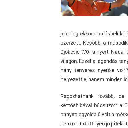
jelenleg ekkora tudásbeli kü
szerzett. Később, a második
Djokovic 7/0-ra nyert. Nadal
világon. Ezzel a legendás te
hány tenyeres nyerője volt
helyezettje, hanem minden idő
Ragozhatnánk tovább, de 
kettőshibával búcsúzott a C
annyira egyoldalú volt a mér
nem mutatott ilyen jó játéko