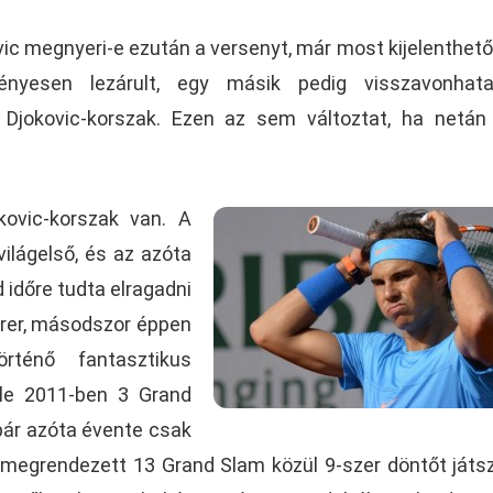
vic megnyeri-e ezután a versenyt, már most kijelenthető
nyesen lezárult, egy másik pedig visszavonhatat
 Djokovic-korszak. Ezen az sem változtat, ha netán
kovic-korszak van. A
világelső, és az azóta
d időre tudta elragadni
erer, másodszor éppen
rténő fantasztikus
ole 2011-ben 3 Grand
bár azóta évente csak
a megrendezett 13 Grand Slam közül 9-szer döntőt játsz