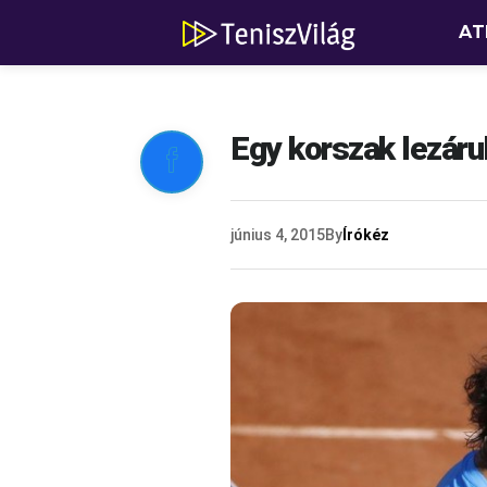
AT
Egy korszak lezárul

június 4, 2015
By
Írókéz