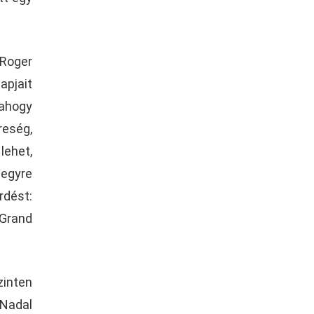
Roger
pjait
ahogy
reség,
lehet,
 egyre
rdést:
 Grand
zinten
 Nadal