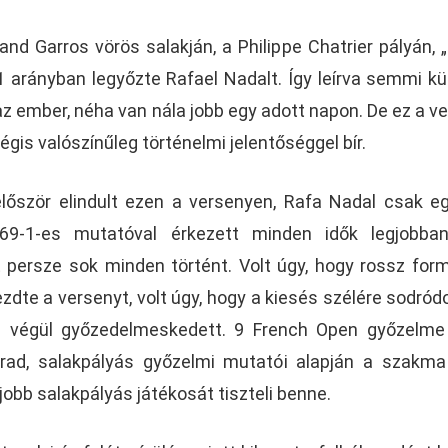
nd Garros vörös salakján, a Philippe Chatrier pályán, 
/1 arányban legyőzte Rafael Nadalt. Így leírva semmi kü
az ember, néha van nála jobb egy adott napon. De ez a v
égis valószínűleg történelmi jelentőséggel bír.
lőször elindult ezen a versenyen, Rafa Nadal csak e
 69-1-es mutatóval érkezett minden idők legjobban
t persze sok minden történt. Volt úgy, hogy rossz for
zdte a versenyt, volt úgy, hogy a kiesés szélére sodródo
 és végül győzedelmeskedett. 9 French Open győzelme
rad, salakpályás győzelmi mutatói alapján a szakm
obb salakpályás játékosát tiszteli benne.