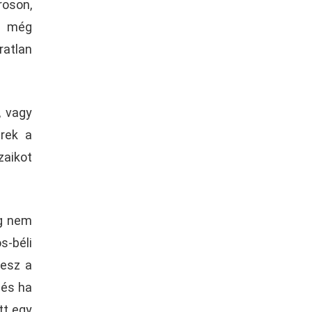
roson,
n még
atlan
, vagy
erek a
zaikot
ig nem
s-béli
lesz a
 és ha
tt egy