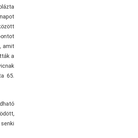
olázta
 napot
között
pontot
, amit
tták a
vicnak
ta 65.
dható
ödött,
 senki