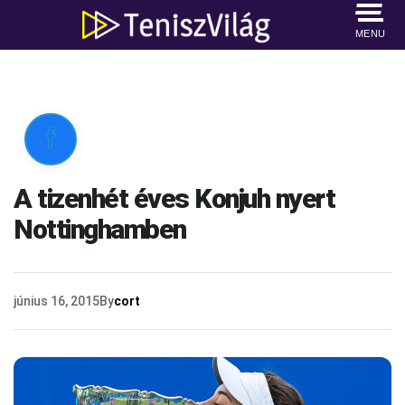
MENU

A tizenhét éves Konjuh nyert
Nottinghamben
június 16, 2015
By
cort