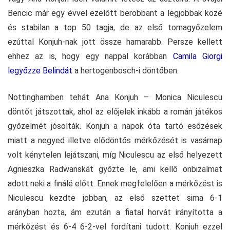
Bencic már egy évvel ezelőtt berobbant a legjobbak közé
és stabilan a top 50 tagja, de az első tornagyőzelem
ezúttal Konjuh-nak jött össze hamarabb. Persze kellett
ehhez az is, hogy egy nappal korábban
Camila Giorgi
legyőzze Belindát
a hertogenbosch-i döntőben.
Nottinghamben tehát Ana Konjuh – Monica Niculescu
döntőt játszottak, ahol az előjelek inkább a román játékos
győzelmét jósolták. Konjuh a napok óta tartó esőzések
miatt a negyed illetve elődöntős mérkőzését is vasárnap
volt kénytelen lejátszani, míg Niculescu az első helyezett
Agnieszka Radwanskát győzte le, ami kellő önbizalmat
adott neki a finálé előtt. Ennek megfelelően a mérkőzést is
Niculescu kezdte jobban, az első szettet sima 6-1
arányban hozta, ám ezután a fiatal horvát irányította a
mérkőzést és 6-4 6-2-vel fordítani tudott. Konjuh ezzel