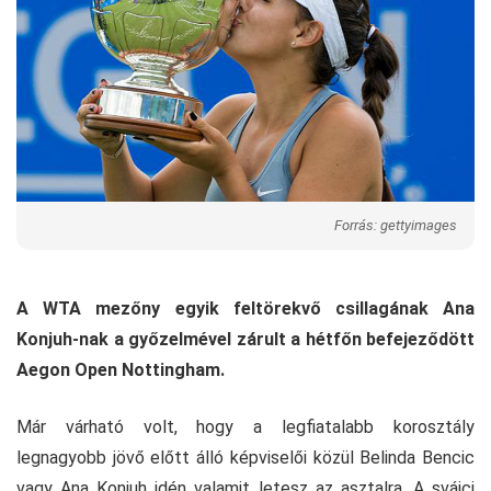
Forrás: gettyimages
A WTA mezőny egyik feltörekvő csillagának Ana
Konjuh-nak a győzelmével zárult a hétfőn befejeződött
Aegon Open Nottingham.
Már várható volt, hogy a legfiatalabb korosztály
legnagyobb jövő előtt álló képviselői közül Belinda Bencic
vagy Ana Konjuh idén valamit letesz az asztalra. A svájci