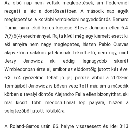
Az első nap nem voltak meglepetések, ám Federernél
rezgett a léc a döntőszettben. A második nap egyik
meglepetése a korábbi wimbledoni negyeddöntős Bernard
Tomic sima első körös kiesése Steve Johnson ellen 6:4,
7(7):6(4) eredménnyel. Rajta kívül még egy kiemelt esett ki,
aki annyira nem nagy meglepetés, hiszen Pablo Cuevas
alapvetően salakos játékosnak tekinthető, nem úgy, mint
Jerzy Janowicz aki eddigi legnagyobb sikerét
Wimbledonban érte el, amikor az elődöntőig jutott két éve.
6:3, 6:4 győzelme tehát jó jel, persze abból a 2013-as
formájából Janowicz is bőven veszített már, ám a második
körben a tavalyi döntős Alejandro Falla ellen bizonyíthat, aki
már kicsit több meccsrutinnal lép pályára, hiszen a
selejtezőből jutott főtáblára.
A Roland-Garros után 86. helyre visszaesett és idei 3:13