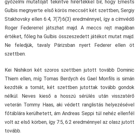
győzelmi mutatóját tekintve hírértékkel bír, hogy Ernests
Gulbis megnyerte első körös meccsét két szettben, Sergiy
Stakhovsky ellen 6:4, 7(7):6(3) eredménnyel, így a címvédő
Roger Federerrel játszhat majd. A meccs rejt magában
értéket, főleg ha Gulbis összeszedett játékot mutat majd.
Ne feledjük, tavaly Párizsban nyert Federer ellen öt
szettben.
Kei Nishikori két szoros szettben jutott tovább Dominic
Thiem ellen, míg Tomas Berdych és Gael Monfils is simán
kezdték a tornát, két szettben jutottak tovább gondok
nélkül. Neves kieső a hosszú sérülés után visszatérő
veterán Tommy Haas, aki védett ranglistás helyezésével
főtáblára kerülhetett, ám Andreas Seppi túl nehéz ellenfél
volt az első körben, így 7:5, 6:2 eredménnyel az olasz jutott
tovább.