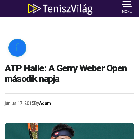
MENU

ATP Halle: A Gerry Weber Open
második napja
június 17, 2015
By
Adam