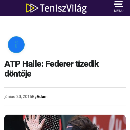
MENU

ATP Halle: Federer tizedik
döntője
június 20, 2015
By
Adam