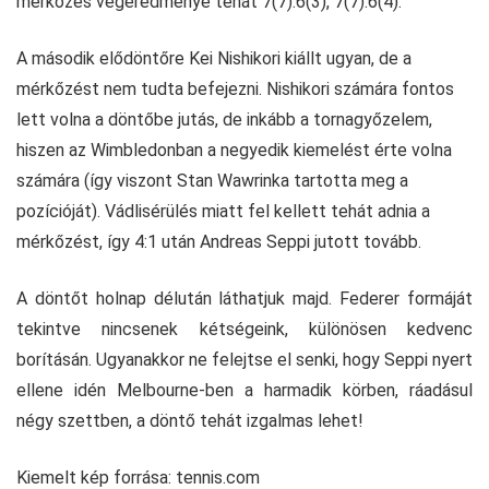
mérkőzés végeredménye tehát 7(7):6(3), 7(7):6(4).
A második elődöntőre Kei Nishikori kiállt ugyan, de a
mérkőzést nem tudta befejezni. Nishikori számára fontos
lett volna a döntőbe jutás, de inkább a tornagyőzelem,
hiszen az Wimbledonban a negyedik kiemelést érte volna
számára (így viszont Stan Wawrinka tartotta meg a
pozícióját). Vádlisérülés miatt fel kellett tehát adnia a
mérkőzést, így 4:1 után Andreas Seppi jutott tovább.
A döntőt holnap délután láthatjuk majd. Federer formáját
tekintve nincsenek kétségeink, különösen kedvenc
borításán. Ugyanakkor ne felejtse el senki, hogy Seppi nyert
ellene idén Melbourne-ben a harmadik körben, ráadásul
négy szettben, a döntő tehát izgalmas lehet!
Kiemelt kép forrása: tennis.com