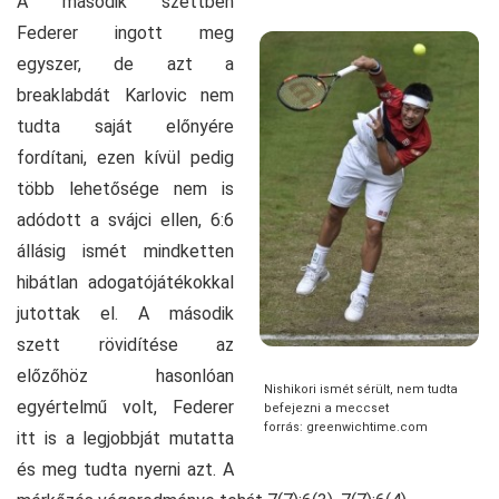
A második szettben
Federer ingott meg
egyszer, de azt a
breaklabdát Karlovic nem
tudta saját előnyére
fordítani, ezen kívül pedig
több lehetősége nem is
adódott a svájci ellen, 6:6
állásig ismét mindketten
hibátlan adogatójátékokkal
jutottak el. A második
szett rövidítése az
előzőhöz hasonlóan
Nishikori ismét sérült, nem tudta
egyértelmű volt, Federer
befejezni a meccset
forrás: greenwichtime.com
itt is a legjobbját mutatta
és meg tudta nyerni azt. A