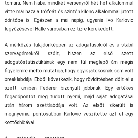
tornára. Nem hiába, mindkét versenyről hét-hét alkalommal
vitte már haza a trófeát és szintén kilenc alkalommal jutott
döntőbe is. Egészen a mai napig, ugyanis Ivo Karlovic
legyőzésével Halle városában ez tízre kerekedett.
A mérkőzés tulajdonképpen az adogatásokról és a stabil
szervagémekről szólt, hiszen az első szett
adogatóstatisztikáinak egy nem túl meglepő ám mégis
figyelemre méltó mutatója, hogy egyik játékosnak sem volt
breaklabdája. Ebből következik, hogy rövidítésben dőlt el a
szett, amiben Federer bizonyult jobbnak. Egy értékes
fogadópontot meg tudott nyerni, majd saját adogatásai
után három szettlabdája volt. Az elsőt sikerült is
megnyernie, pontosabban Karlovic veszítette azt el egy
kettőshibával.