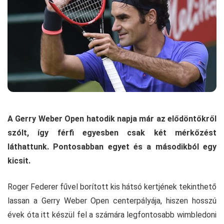
A Gerry Weber Open hatodik napja már az elődöntőkről
szólt, így férfi egyesben csak két mérkőzést
láthattunk. Pontosabban egyet és a másodikból egy
kicsit.
Roger Federer fűvel borított kis hátsó kertjének tekinthető
lassan a Gerry Weber Open centerpályája, hiszen hosszú
évek óta itt készül fel a számára legfontosabb wimbledoni