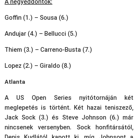
A negyeddöntők:
Goffin (1.) – Sousa (6.)
Andujar (4.) – Bellucci (5.)
Thiem (3.) – Carreno-Busta (7.)
Lopez (2.) – Giraldo (8.)
Atlanta
A US Open Series nyitótornáján két
meglepetés is történt. Két hazai teniszező,
Jack Sock (3.) és Steve Johnson (6.) már
nincsenek versenyben. Sock honfitársától,
Denis Kudlától kapott ki, míg Johnsont a