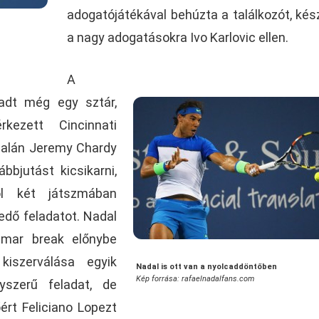
adogatójátékával behúzta a találkozót, kés
a nagy adogatásokra Ivo Karlovic ellen.
A
adt még egy sztár,
kezett Cincinnati
ldalán Jeremy Chardy
bbjutást kicsikarni,
l két játszmában
edő feladatot. Nadal
mar break előnybe
kiszerválása egyik
Nadal is ott van a nyolcaddöntőben
Kép forrása: rafaelnadalfans.com
szerű feladat, de
rt Feliciano Lopezt