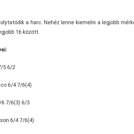
lytatódik a harc. Nehéz lenne kiemelni a legjobb mérk
egjobb 16 között.
ei:
7/5 6/2
co 6/4 7/6(4)
6 7/6(3) 6/3
son 6/4 7/6(4)