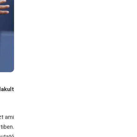
lakult
zt ami
tiben.
mutató