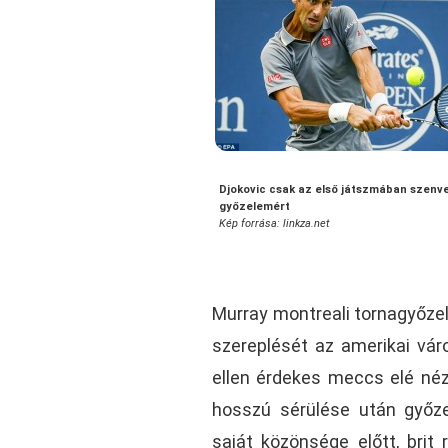
Djokovic csak az első játszmában szenv
győzelemért
Kép forrása: linkza.net
Murray montreali tornagyőz
szereplését az amerikai vár
ellen érdekes meccs elé néz
hosszú sérülése után győz
saját közönsége előtt, brit 