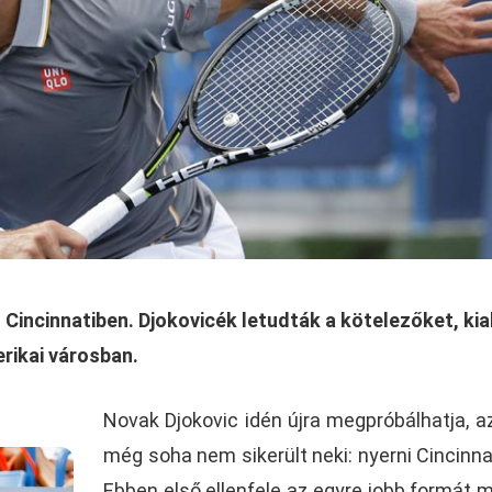
Cincinnatiben. Djokovicék letudták a kötelezőket, kia
rikai városban.
Novak Djokovic idén újra megpróbálhatja, a
még soha nem sikerült neki: nyerni Cincinna
Ebben első ellenfele az egyre jobb formát 