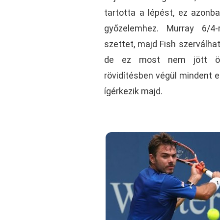
tartotta a lépést, ez azonb
győzelemhez. Murray 6/4-
szettet, majd Fish szerválhat
de ez most nem jött ös
rövidítésben végül mindent e
ígérkezik majd.