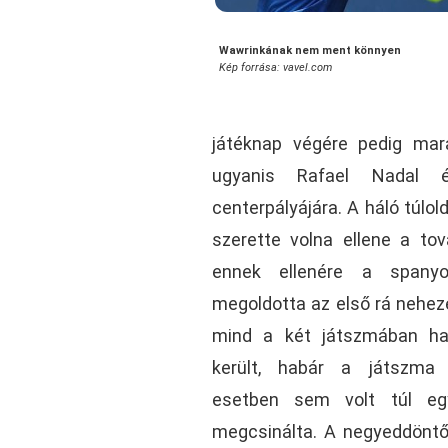
Wawrinkának nem ment könnyen
Kép forrása: vavel.com
játéknap végére pedig mar
ugyanis Rafael Nadal ér
centerpályájára. A háló túlo
szerette volna ellene a tová
ennek ellenére a spanyo
megoldotta az első rá nehez
mind a két játszmában ha
került, habár a játszma 
esetben sem volt túl egy
megcsinálta. A negyeddöntőé