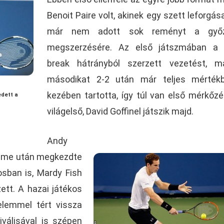
Benoit Paire volt, akinek egy szett leforgás
már nem adott sok reményt a győ
megszerzésére. Az első játszmában a 
break hátrányból szerzett vezetést, m
másodikat 2-2 után már teljes mérték
kezében tartotta, így túl van első mérkőz
edett a
világelső, David Goffinel játszik majd.
Andy
elme után megkezdte
osban is, Mardy Fish
ett. A hazai játékos
elemmel tért vissza
riválisával is szépen