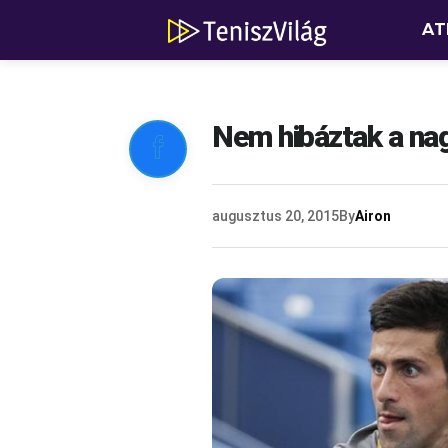
AT
Nem hibáztak a nag

augusztus 20, 2015
By
Airon