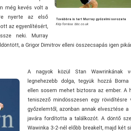
an még kevés volt a
re nyerte az első
Továbbra is tart Murray győzelmi sorozata
Kép forrása: bbc.co.uk
ott az egyenlítésért,
sze neki. Murray
ldöntött, a Grigor Dimitrov elleni összecsapás igen pik
A nagyok közül Stan Wawrinkának v
legnehezebb dolga, tegyük hozzá Borna 
ellen sosem mehet biztosra az ember. A 
teniszező mindösszesen egy rövidítésre 
győzelemtől, azonban annak elvesztése a 
javára fordította a találkozót. A döntő sz
Wawinka 3-2-nél előbb breakelt, majd két s