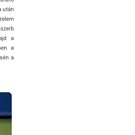
a után
zelem
szerb
ajd a
ben a
ésén a