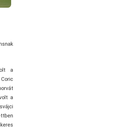
ánsnak
olt a
Coric
horvát
volt a
svájci
ettben
ikeres