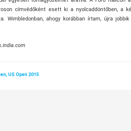
rroson címvédőként esett ki a nyolcaddöntőben, a k
a. Wimbledonban, ahogy korábban írtam, újra jobbik
s.india.com
pen,
US Open 2015