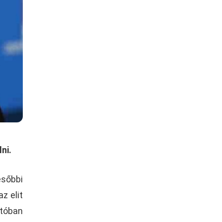
ni.
ésőbbi
z elit
ntóban