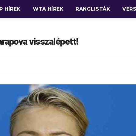
P HÍREK
WTA HÍREK
RANGLISTÁK
VER
rapova visszalépett!