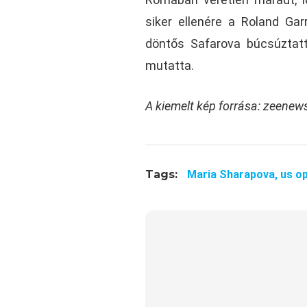
siker ellenére a Roland Ga
döntős Safarova búcsúztatt
mutatta.
A kiemelt kép forrása: zeenew
Tags:
Maria Sharapova,
us o