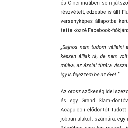
és Cincinnatiben sem játszo
részvételt, edzésbe is állt
versenyképes állapotba kerül
tette közzé Facebook-fiókján
„Sajnos nem tudom vállalni 
készen álljak rá, de nem vo
múlva, az ázsiai túrára vissz
így is fejezzem be az évet.”
Az orosz szőkeség idei szez
és egy Grand Slam-döntőve
Acapulco-i elődöntőt tudot
jobban alakult számára, egy r
Rómában veretlen maradt, id