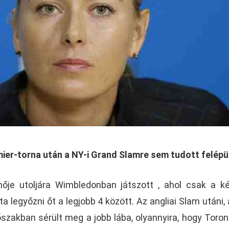
emier-torna után a NY-i Grand Slamre sem tudott felépül
je utoljára Wimbledonban játszott , ahol csak a k
 legyőzni őt a legjobb 4 között. Az angliai Slam utáni, a
szakban sérült meg a jobb lába, olyannyira, hogy Toro