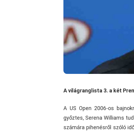
A világranglista 3. a két Pr
A US Open 2006-os bajnoknő
győztes, Serena Williams tudta
számára pihenésről szóló idő