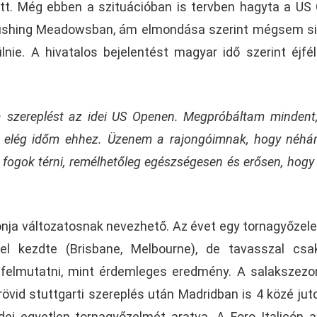
tt. Még ebben a szituációban is tervben hagyta a US
 Flushing Meadowsban, ám elmondása szerint mégsem si
nie. A hivatalos bejelentést magyar idő szerint éjfél
:
a szereplést az idei US Openen. Megpróbáltam mindent
lt elég időm ehhez. Üzenem a rajongóimnak, hogy néhá
a fogok térni, remélhetőleg egészségesen és erősen, hogy
onja változatosnak nevezhető. Az évet egy tornagyőze
l kezdte (Brisbane, Melbourne), de tavasszal csa
t felmutatni, mint érdemleges eredmény. A salakszez
övid stuttgarti szereplés után Madridban is 4 közé juto
ei egyetlen tornagyőzelmét aratva. A Foro Italicón a