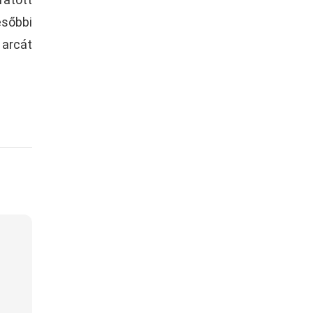
ésőbbi
 arcát