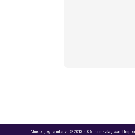
Minden jog fenntartva © 2013-2026
Teniszvilag.com
|
Impre