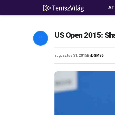
AT
US Open 2015: Sha

augusztus 31, 2015
By
DGM96