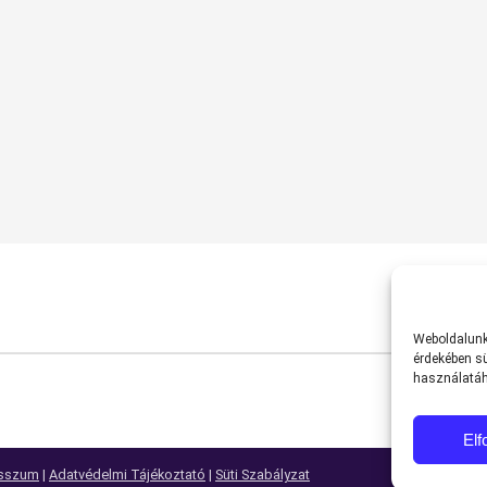
Weboldalunk 
érdekében sü
használatáh
El
sszum
|
Adatvédelmi Tájékoztató
|
Süti Szabályzat