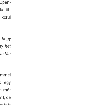
 Open-
került
 körül
, hogy
ny hét
 aztán
lemmel
k egy
on már
tt, de
ratott