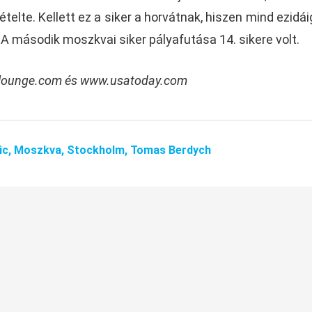
elte. Kellett ez a siker a horvátnak, hiszen mind ezidá
A második moszkvai siker pályafutása 14. sikere volt.
slounge.com
és
www.usatoday.com
ic,
Moszkva,
Stockholm,
Tomas Berdych