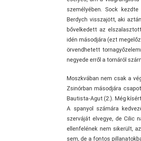
személyében. Sock kezdte 
Berdych visszajött, aki az
bővelkedett az elszalaszto
idén másodjára (ezt megelő
örvendhetett tornagyőzelemn
negyede erről a tornáról szár
Moszkvában nem csak a végk
Zsinórban másodjára csapott
Bautista-Agut (2.). Még kísér
A spanyol számára kedvezőe
szerváját elvegye, de Cilic
ellenfelének nem sikerült, a
sem, de a fontos pillanatokb