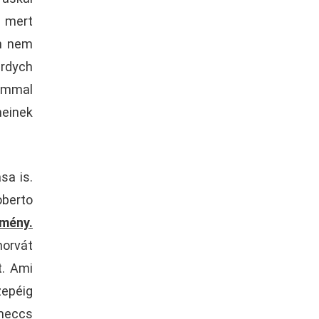
 mert
en nem
rdych
lommal
meinek
sa is.
oberto
dmény.
horvát
t. Ami
zepéig
 meccs