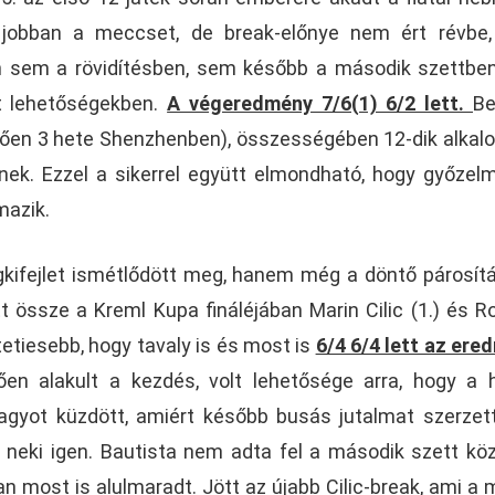
jobban a meccset, de break-előnye nem ért révbe,
tán sem a rövidítésben, sem később a második szettb
tt lehetőségekben.
A végeredmény 7/6(1) 6/2 lett.
Be
zően 3 hete Shenzhenben), összességében 12-dik alka
ek. Ezzel a sikerrel együtt elmondható, hogy győzel
mazik.
ifejlet ismétlődött meg, hanem még a döntő párosítá
 össze a Kreml Kupa fináléjában Marin Cilic (1.) és R
tetiesebb, hogy tavaly is és most is
6/4 6/4 lett az ere
n alakult a kezdés, volt lehetősége arra, hogy a 
 nagyot küzdött, amiért később busás jutalmat szerzet
z neki igen. Bautista nem adta fel a második szett kö
an most is alulmaradt. Jött az újabb Cilic-break, ami a