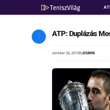
AT
ATP: Duplázás Mo

október 26, 2015
By
DGM96