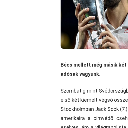
Bécs mellett még másik két 
adósak vagyunk.
Szombatig mint Svédországba
első két kiemelt végső össze
Stockholmban Jack Sock (7.) 
amerikaira a címvédő cseh
esélyes, ám a világranglista