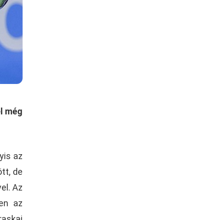
el még
yis az
tt, de
el. Az
sen az
raskai