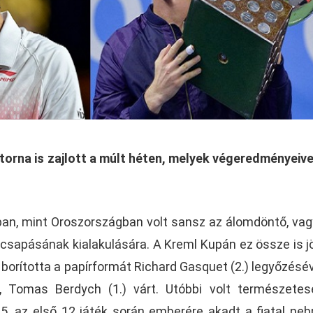
torna is zajlott a múlt héten, melyek végeredményeiv
n, mint Oroszországban volt sansz az álomdöntő, vag
csapásának kialakulására. A Kreml Kupán ez össze is jö
borította a papírformát Richard Gasquet (2.) legyőzésév
, Tomas Berdych (1.) várt. Utóbbi volt természete
 5. az első 12 játék során emberére akadt a fiatal neb