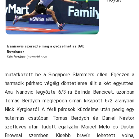
Ivanisevic szerezte meg a győzelmet az UAE
Royalsnak
Kép forrása: iptlworld.com
mutatkozott be a Singapore Slammers ellen. Egészen a
harmadik párharc végéig döntetlenre állt a két együttes.
Ana Ivanovic legyőzte 6/3-ra Belinda Bencicet, azonban
Tomas Berdych meglepően simán kikapott 6/2 arányban
Nick Kyrgiostól. A férfi párosok küzdelme után pedig egy
hatalmas csatában Tomas Berdych és Daniel Nestor
szétlövés után tudott egalizálni Marcel Melo és Dustin
Brownal szemben. Kisebb bravúr lehetett volna,