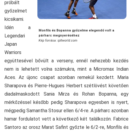
próbált
győzelmet
kicsikarni.
Idén a
Monfils és Bopanna győzelme elegendő volt a
Legendari
párharc megnyeréséhez
Kép forrása: iptlworld.com
Japan
Warriors
együttesével bővült a verseny, ennél nehezebb kezdés
nem is lehetett volna számukra, mint a Micromax Indian
Aces. Az újonc csapat azonban remekül kezdett. Maria
Sharapova és Pierre-Hugues Herbert szétlövést követően
diadalmaskodott Sania Mirza és Rohan Bopanna, egy
mérkőzéssel később pedig Sharapova egyesben is nyert,
mégpedig Samantha Stosur ellen 6/4-re. A párharc azonban
hamar fordulatot vett a következő két találkozón. Fabrice
Santoro az orosz Marat Safint győzte le 6/2-re, Monfils és