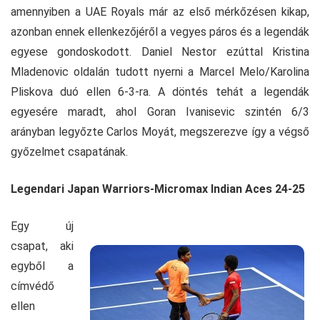
amennyiben a UAE Royals már az első mérkőzésen kikap,
azonban ennek ellenkezőjéről a vegyes páros és a legendák
egyese gondoskodott. Daniel Nestor ezúttal Kristina
Mladenovic oldalán tudott nyerni a Marcel Melo/Karolina
Pliskova duó ellen 6-3-ra. A döntés tehát a legendák
egyesére maradt, ahol Goran Ivanisevic szintén 6/3
arányban legyőzte Carlos Moyát, megszerezve így a végső
győzelmet csapatának.
Legendari Japan Warriors-Micromax Indian Aces 24-25
Egy új
csapat, aki
egyből a
címvédő
ellen