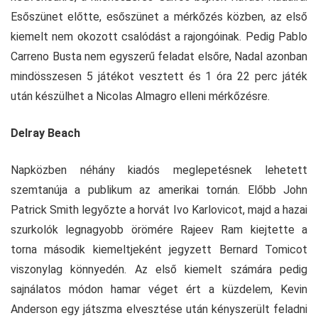
Esőszünet előtte, esőszünet a mérkőzés közben, az első
kiemelt nem okozott csalódást a rajongóinak. Pedig Pablo
Carreno Busta nem egyszerű feladat elsőre, Nadal azonban
mindösszesen 5 játékot vesztett és 1 óra 22 perc játék
után készülhet a Nicolas Almagro elleni mérkőzésre.
Delray Beach
Napközben néhány kiadós meglepetésnek lehetett
szemtanúja a publikum az amerikai tornán. Előbb John
Patrick Smith legyőzte a horvát Ivo Karlovicot, majd a hazai
szurkolók legnagyobb örömére Rajeev Ram kiejtette a
torna második kiemeltjeként jegyzett Bernard Tomicot
viszonylag könnyedén. Az első kiemelt számára pedig
sajnálatos módon hamar véget ért a küzdelem, Kevin
Anderson egy játszma elvesztése után kényszerült feladni