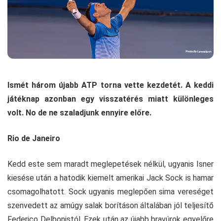
Ismét három újabb ATP torna vette kezdetét. A keddi
játéknap azonban egy visszatérés miatt különleges
volt. No de ne szaladjunk ennyire előre.
Rio de Janeiro
Kedd este sem maradt meglepetések nélkül, ugyanis Isner
kiesése után a hatodik kiemelt amerikai Jack Sock is hamar
csomagolhatott. Sock ugyanis meglepően sima vereséget
szenvedett az amúgy salak borításon általában jól teljesítő
Federico Delbonistól. Ezek után az újabb bravúrok egyelőre