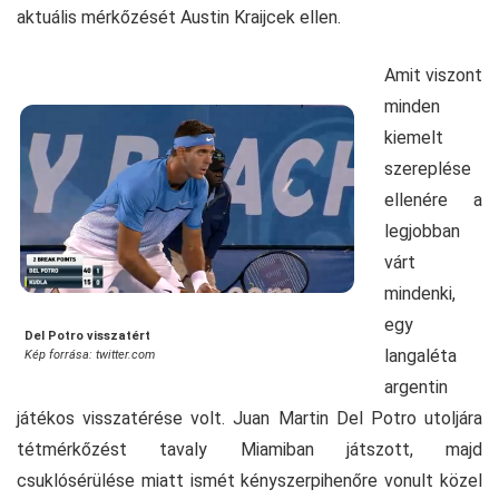
aktuális mérkőzését Austin Kraijcek ellen.
Amit viszont
minden
kiemelt
szereplése
ellenére a
legjobban
várt
mindenki,
egy
Del Potro visszatért
langaléta
Kép forrása: twitter.com
argentin
játékos visszatérése volt. Juan Martin Del Potro utoljára
tétmérkőzést tavaly Miamiban játszott, majd
csuklósérülése miatt ismét kényszerpihenőre vonult közel