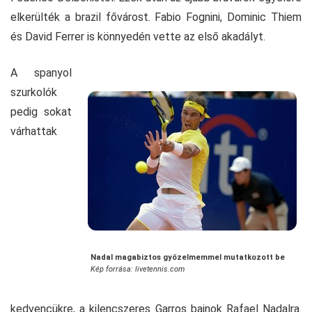
elkerülték a brazil fővárost. Fabio Fognini, Dominic Thiem
és David Ferrer is könnyedén vette az első akadályt.
A spanyol
szurkolók
pedig sokat
várhattak
Nadal magabiztos győzelmemmel mutatkozott be
Kép forrása: livetennis.com
kedvencükre, a kilencszeres Garros bajnok Rafael Nadalra.