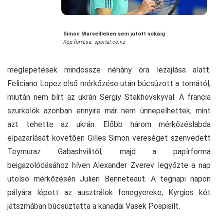
Simon Marseilleben sem jutott sokáig
Kép forrása: sportal.co.nz
meglepetések mindössze néhány óra lezajlása alatt.
Feliciano Lopez első mérkőzése után búcsúzott a tornától,
miután nem bírt az ukrán Sergiy Stakhovskyval. A francia
szurkolók azonban ennyire már nem ünnepelhettek, mint
azt tehette az ukrán. Előbb három mérkőzéslabda
elpazarlását követően Gilles Simon vereséget szenvedett
Teymuraz Gabashvilitől, majd a papírforma
beigazolódásához híven Alexander Zverev legyőzte a nap
utolsó mérkőzésén Julien Benneteaut. A tegnapi napon
pályára lépett az ausztrálok fenegyereke, Kyrgios két
játszmában búcsúztatta a kanadai Vasek Pospisilt.