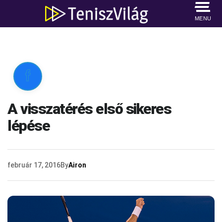
MENU

A visszatérés első sikeres
lépése
február 17, 2016
By
Airon