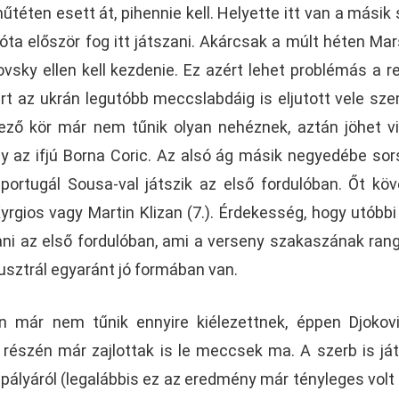
téten esett át, pihennie kell. Helyette itt van a másik s
óta először fog itt játszani. Akárcsak a múlt héten Mars
vsky ellen kell kezdenie. Ez azért lehet problémás a r
rt az ukrán legutóbb meccslabdáig is eljutott vele sz
ező kör már nem tűnik olyan nehéznek, aztán jöhet v
agy az ifjú Borna Coric. Az alsó ág másik negyedébe sor
portugál Sousa-val játszik az első fordulóban. Őt köv
rgios vagy Martin Klizan (7.). Érdekesség, hogy utóbbi
ani az első fordulóban, ami a verseny szakaszának ran
ausztrál egyaránt jó formában van.
n már nem tűnik ennyire kiélezettnek, éppen Djokovi
n részén már zajlottak is le meccsek ma. A szerb is ját
lyáról (legalábbis ez az eredmény már tényleges volt 