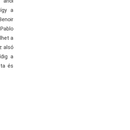
 ahol
 így a
Benoir
 Pablo
lhet a
z alsó
ddig a
sta és