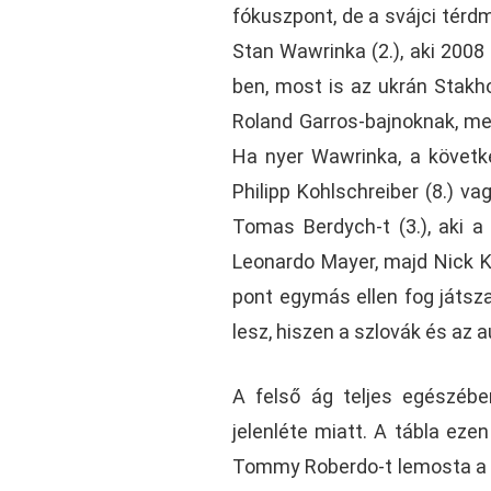
fókuszpont, de a svájci térdmű
Stan Wawrinka (2.), aki 2008 
ben, most is az ukrán Stakho
Roland Garros-bajnoknak, me
Ha nyer Wawrinka, a követk
Philipp Kohlschreiber (8.) v
Tomas Berdych-t (3.), aki a 
Leonardo Mayer, majd Nick Ky
pont egymás ellen fog játsz
lesz, hiszen a szlovák és az 
A felső ág teljes egészébe
jelenléte miatt. A tábla eze
Tommy Roberdo-t lemosta a pá