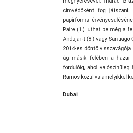
megnyerésével, marad Braz
címvédőként fog játszani.
papírforma érvényesüléséne
Paire (1.) juthat be még a f
Andujar-t (8.) vagy Santiago 
2014-es döntő visszavágója is
ág másik felében a hazai 
fordulóig, ahol valószínűle
Ramos közül valamelyikkel kel
Dubai