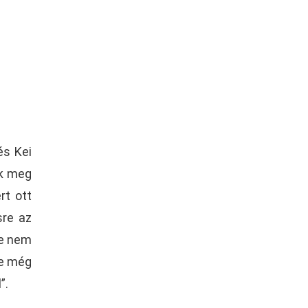
és Kei
ek meg
rt ott
sre az
de nem
 be még
”.