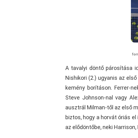
for
A tavalyi döntő párosítása id
Nishikori (2.) ugyanis az el
kemény borításon. Ferrer-ne
Steve Johnson-nal vagy Ale
ausztrál Milman-től az első m
biztos, hogy a horvát óriás el 
az elődöntőbe, neki Harrison