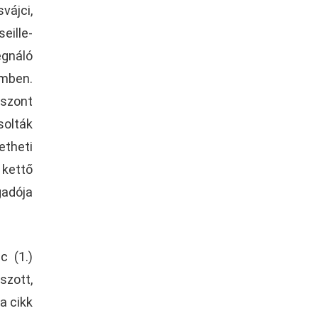
vájci,
eille-
egnáló
emben.
iszont
solták
etheti
 kettő
gadója
c (1.)
szott,
a cikk