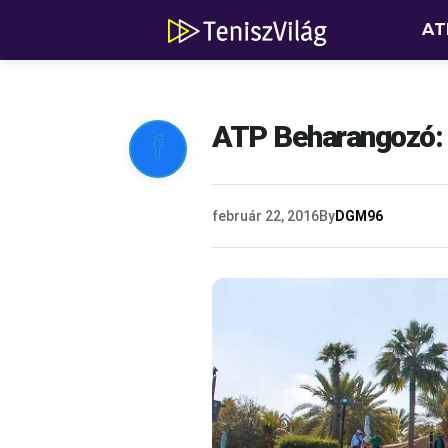
AT
ATP Beharangozó: 

február 22, 2016
By
DGM96