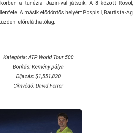
örben a tunéziai Jaziri-val játszik. A 8 között Rosol
ellenfele. A másik elődöntős helyért Pospisil, Bautista-Agu
küzdeni előreláthatólag.
Kategória: ATP World Tour 500
Borítás: Kemény pálya
Díjazás: $1,551,830
Címvédő: David Ferrer