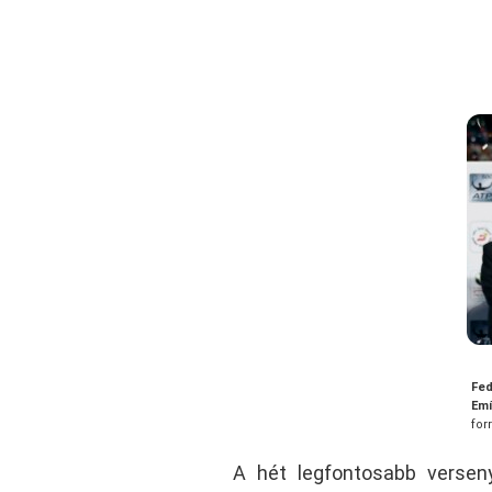
Fed
Emí
for
A hét legfontosabb verseny