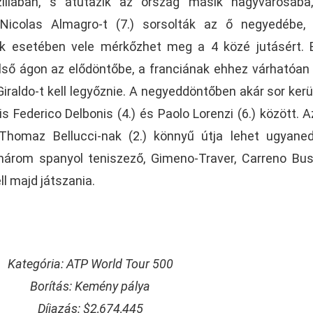
íliában, s átutazik az ország másik nagyvárosába,
 Nicolas Almagro-t (7.) sorsolták az ő negyedébe,
k esetében vele mérkőzhet meg a 4 közé jutásért. 
első ágon az elődöntőbe, a franciának ehhez várhatóan
Giraldo-t kell legyőznie. A negyeddöntőben akár sor kerü
 Federico Delbonis (4.) és Paolo Lorenzi (6.) között. A
Thomaz Bellucci-nak (2.) könnyű útja lehet ugyane
g három spanyol teniszező, Gimeno-Traver, Carreno Bu
l majd játszania.
Kategória: ATP World Tour 500
Borítás: Kemény pálya
Díjazás: $2,674,445