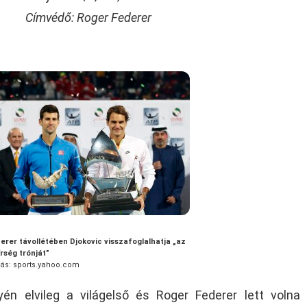
Címvédő: Roger Federer
erer távollétében Djokovic visszafoglalhatja „az
rség trónját”
rás: sports.yahoo.com
én elvileg a világelső és Roger Federer lett volna