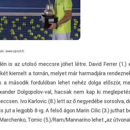
rás: www.sport.fr
én is az utolsó meccsre jöhet létre. David Ferrer (1.) 
ső két kiemelt a tornán, melyet már harmadjára rendezn
k a második fordulóban lehet nehéz dolga először, me
xander Dolgopolov-val, hacsak nem kap ki meglepeté
eccsen. Ivo Karlovic (8.) lett az ő negyedébe sorsolva, 
is jut a legjobb 8-ig. A felső ágon Marin Cilic (3.) juthat
, Marchenko, Tomic (5.)/Ram/Mannarino lehet „az útvonal