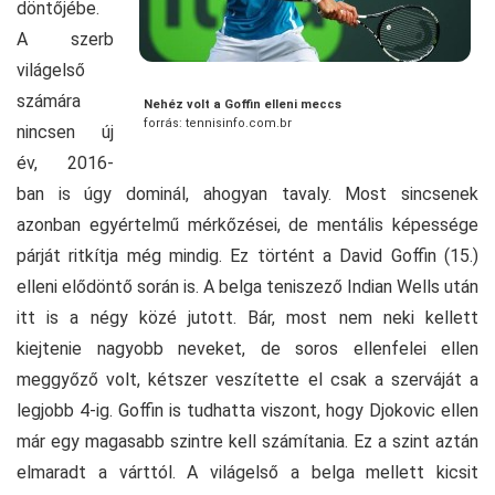
döntőjébe.
A szerb
világelső
számára
Nehéz volt a Goffin elleni meccs
forrás: tennisinfo.com.br
nincsen új
év, 2016-
ban is úgy dominál, ahogyan tavaly. Most sincsenek
azonban egyértelmű mérkőzései, de mentális képessége
párját ritkítja még mindig. Ez történt a David Goffin (15.)
elleni elődöntő során is. A belga teniszező Indian Wells után
itt is a négy közé jutott. Bár, most nem neki kellett
kiejtenie nagyobb neveket, de soros ellenfelei ellen
meggyőző volt, kétszer veszítette el csak a szerváját a
legjobb 4-ig. Goffin is tudhatta viszont, hogy Djokovic ellen
már egy magasabb szintre kell számítania. Ez a szint aztán
elmaradt a várttól. A világelső a belga mellett kicsit