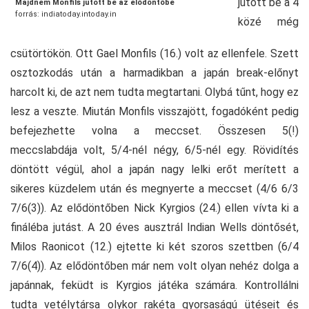
jutott be a 4
Majdnem Monfils jutott be az elődöntőbe
forrás: indiatoday.intoday.in
közé még
csütörtökön. Ott Gael Monfils (16.) volt az ellenfele. Szett
osztozkodás után a harmadikban a japán break-előnyt
harcolt ki, de azt nem tudta megtartani. Olybá tűnt, hogy ez
lesz a veszte. Miután Monfils visszajött, fogadóként pedig
befejezhette volna a meccset. Összesen 5(!)
meccslabdája volt, 5/4-nél négy, 6/5-nél egy. Rövidítés
döntött végül, ahol a japán nagy lelki erőt merített a
sikeres küzdelem után és megnyerte a meccset (4/6 6/3
7/6(3)). Az elődöntőben Nick Kyrgios (24.) ellen vívta ki a
fináléba jutást. A 20 éves ausztrál Indian Wells döntősét,
Milos Raonicot (12.) ejtette ki két szoros szettben (6/4
7/6(4)). Az elődöntőben már nem volt olyan nehéz dolga a
japánnak, feküdt is Kyrgios játéka számára. Kontrollálni
tudta vetélytársa olykor rakéta gyorsaságú ütéseit és