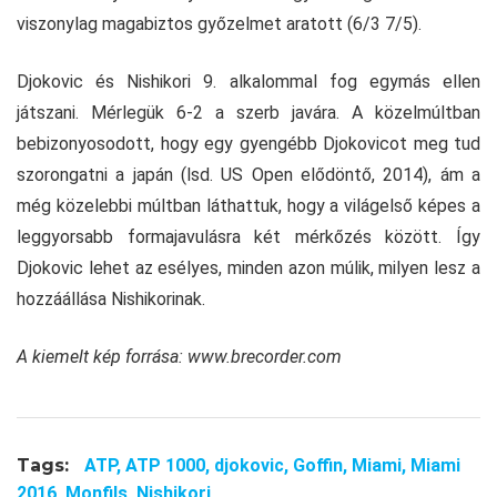
viszonylag magabiztos győzelmet aratott (6/3 7/5).
Djokovic és Nishikori 9. alkalommal fog egymás ellen
játszani. Mérlegük 6-2 a szerb javára. A közelmúltban
bebizonyosodott, hogy egy gyengébb Djokovicot meg tud
szorongatni a japán (lsd. US Open elődöntő, 2014), ám a
még közelebbi múltban láthattuk, hogy a világelső képes a
leggyorsabb formajavulásra két mérkőzés között. Így
Djokovic lehet az esélyes, minden azon múlik, milyen lesz a
hozzáállása Nishikorinak.
A kiemelt kép forrása:
www.brecorder.com
Tags:
ATP,
ATP 1000,
djokovic,
Goffin,
Miami,
Miami
2016,
Monfils,
Nishikori