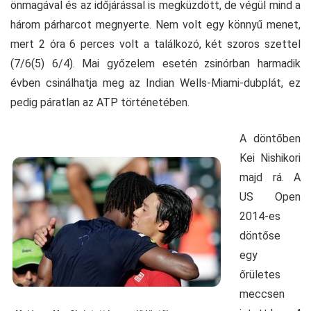
önmagával és az időjárással is megküzdött, de végül mind a
három párharcot megnyerte. Nem volt egy könnyű menet,
mert 2 óra 6 perces volt a találkozó, két szoros szettel
(7/6(5) 6/4). Mai győzelem esetén zsinórban harmadik
évben csinálhatja meg az Indian Wells-Miami-dubplát, ez
pedig páratlan az ATP történetében.
A döntőben
Kei Nishikori
majd rá. A
US Open
2014-es
döntőse
egy
őrületes
meccsen