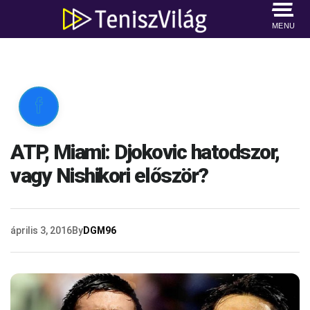
MENU

ATP, Miami: Djokovic hatodszor,
vagy Nishikori először?
április 3, 2016
By
DGM96