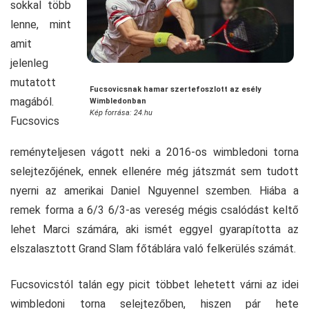
sokkal több
lenne, mint
amit
jelenleg
mutatott
Fucsovicsnak hamar szertefoszlott az esély
magából.
Wimbledonban
Kép forrása: 24.hu
Fucsovics
reményteljesen vágott neki a 2016-os wimbledoni torna
selejtezőjének, ennek ellenére még játszmát sem tudott
nyerni az amerikai Daniel Nguyennel szemben. Hiába a
remek forma a 6/3 6/3-as vereség mégis csalódást keltő
lehet Marci számára, aki ismét eggyel gyarapította az
elszalasztott Grand Slam főtáblára való felkerülés számát.
Fucsovicstól talán egy picit többet lehetett várni az idei
wimbledoni torna selejtezőben, hiszen pár hete