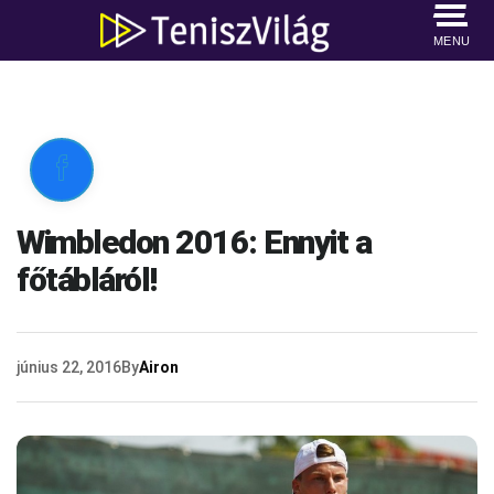
MENU

Wimbledon 2016: Ennyit a
főtábláról!
június 22, 2016
By
Airon