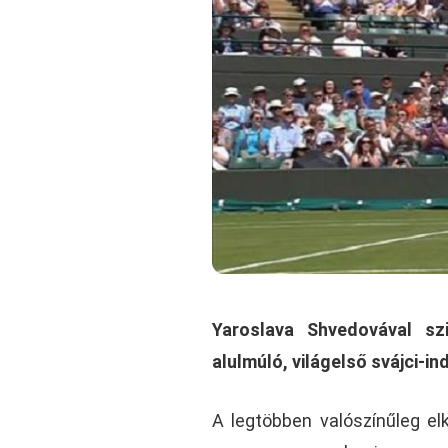
Yaroslava Shvedovával sz
alulmúló, világelső svájci-ind
A legtöbben valószínűleg el