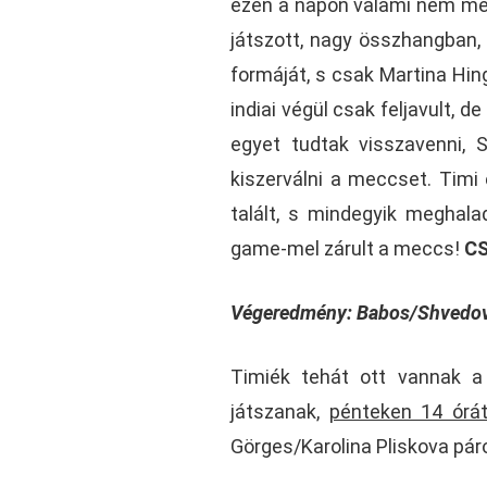
ezen a napon valami nem me
játszott, nagy összhangban, 
formáját, s csak Martina Hin
indiai végül csak feljavult, 
egyet tudtak visszavenni, 
kiszerválni a meccset. Timi 
talált, s mindegyik meghal
game-mel zárult a meccs!
C
Végeredmény: Babos/Shvedova 
Timiék tehát ott vannak a 
játszanak,
pénteken 14 órát
Görges/Karolina Pliskova pár