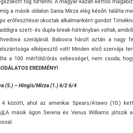
gszokott fog történni. A magyar-kazah kettős magabi
míg a másik oldalon Sania Mirza elég későn találta me
gis erőfeszítései okoztak alkalmanként gondot Timiékn
de addigra szett- és dupla-break-hátrányban voltak, amibő
Shvedova szerájánál. Babosra hárult aztán a nagy fe
elszántsága elképesztő volt! Minden első szervája ter
adta a 100 mérföld/órás sebességet, nem csoda, hog
SODÁLATOS EREDMÉNY!
(5.) – Hingis/Mirza (1.) 6/2 6/4
4 között, ahol az amerikai Spears/Atawo (10.) ket
ól.
A másik ágon Serena és Venus Williams játszik a
ossal.