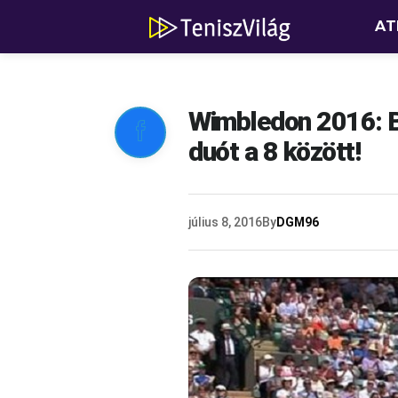
AT
Wimbledon 2016: B

duót a 8 között!
július 8, 2016
By
DGM96