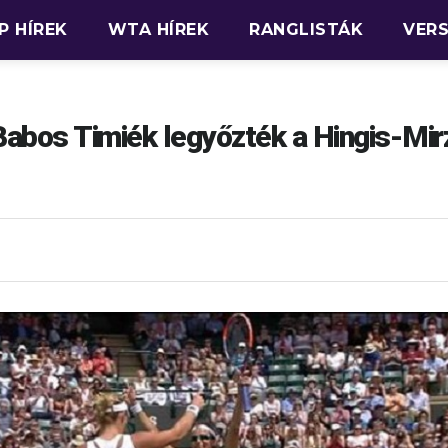
P HÍREK
WTA HÍREK
RANGLISTÁK
VER
abos Timiék legyőzték a Hingis-Mir