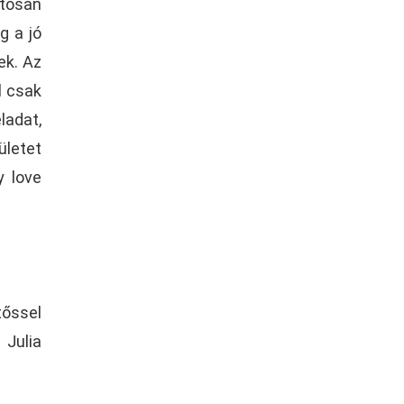
ztosan
g a jó
ek. Az
l csak
ladat,
ületet
y love
tőssel
 Julia