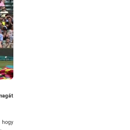
magát
, hogy