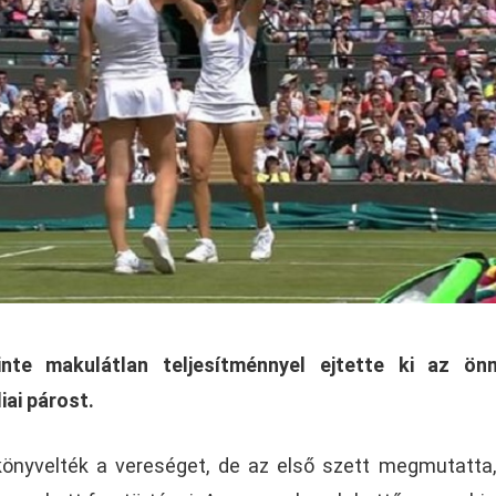
inte makulátlan teljesítménnyel ejtette ki az ön
iai párost.
könyvelték a vereséget, de az első szett megmutatta