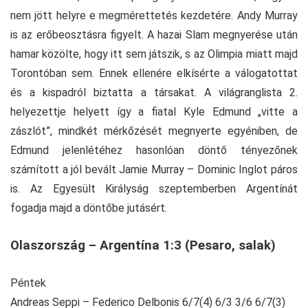
nem jött helyre e megmérettetés kezdetére. Andy Murray
is az erőbeosztásra figyelt. A hazai Slam megnyerése után
hamar közölte, hogy itt sem játszik, s az Olimpia miatt majd
Torontóban sem. Ennek ellenére elkísérte a válogatottat
és a kispadról biztatta a társakat. A világranglista 2.
helyezettje helyett így a fiatal Kyle Edmund „vitte a
zászlót”, mindkét mérkőzését megnyerte egyéniben, de
Edmund jelenlétéhez hasonlóan döntő tényezőnek
számított a jól bevált Jamie Murray – Dominic Inglot páros
is. Az Egyesült Királyság szeptemberben Argentínát
fogadja majd a döntőbe jutásért.
Olaszország – Argentína 1:3 (Pesaro, salak)
Péntek
Andreas Seppi – Federico Delbonis 6/7(4) 6/3 3/6 6/7(3)