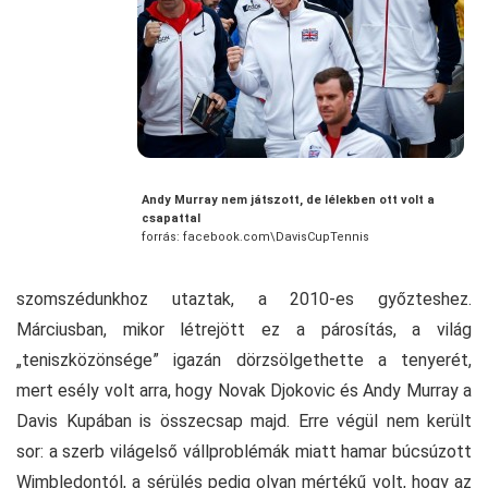
Andy Murray nem játszott, de lélekben ott volt a
csapattal
forrás: facebook.com\DavisCupTennis
szomszédunkhoz utaztak, a 2010-es győzteshez.
Márciusban, mikor létrejött ez a párosítás, a világ
„teniszközönsége” igazán dörzsölgethette a tenyerét,
mert esély volt arra, hogy Novak Djokovic és Andy Murray a
Davis Kupában is összecsap majd. Erre végül nem került
sor: a szerb világelső vállproblémák miatt hamar búcsúzott
Wimbledontól, a sérülés pedig olyan mértékű volt, hogy az