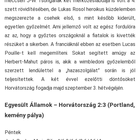
meccsen J-W. Tsongának két mérkőzéslabdája is volt a 4.
szett rövidítésében, de Lukas Rosol heroikus küzdelemben
megszerezte a csehek első, s mint később kiderült,
egyetlen győzelmét. Ami jellemző volt az egész fordulóra
az az, hogy a győztes országoknál a fiatalok is kivették
részüket a sikerben. A franciáknál ebben az esetben Lucas
Pouille-t kell megemlíteni. Sokat segített amúgy az
Herbert-Mahut páros is, akik a wimbledoni győzelemből
szerzett lendülettel a „hazaszolgálat” során is jól
teljesítettek. A két évvel ezelőtti döntősöket
Horvátország fogadja majd szeptember 3. hétvégéjén.
Egyesült Államok – Horvátország 2:3 (Portland,
kemény pálya)
Péntek