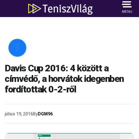
MENU

Davis Cup 2016: 4 között a
címvédő, a horvátok idegenben
fordítottak 0-2-ről
július 19, 2016
By
DGM96