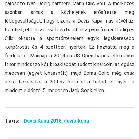
párosozó Ivan Dodig partnere Marin Cilic volt. A mérkőzés
azonban annak a közhelynek erősítette meg
létjogosultságát, hogy bizony a Davis Kupa más kávéház.
Borulhat, ebben az esetben borult is a papírforma: Dodig és
Cilic oktatta a sporttörténelem egyik legsikeresebb
ikerpárosát és 4 szettben nyertek. Ez hozhatta meg a
fordulatot. Másnap a 2014-es US Open-bajnok ellen John
Isner mindössze két breaklabdát tudott kiharcolni az egész
meccsen (egyet kihasznált), majd Borna Coric még csak
most közeledve a 20-hoz bírta el a terhet és nyert a
mindent eldöntő, 5. meccsen Jack Sock ellen.
Tags:
Davis Kupa 2016,
davis-kupa