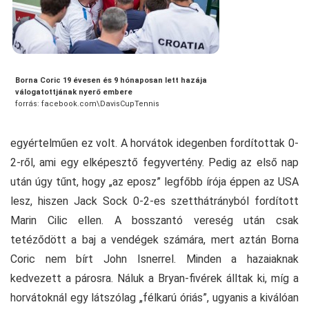
Borna Coric 19 évesen és 9 hónaposan lett hazája
válogatottjának nyerő embere
forrás: facebook.com\DavisCupTennis
egyértelműen ez volt. A horvátok idegenben fordítottak 0-
2-ről, ami egy elképesztő fegyvertény. Pedig az első nap
után úgy tűnt, hogy „az eposz” legfőbb írója éppen az USA
lesz, hiszen Jack Sock 0-2-es szetthátrányból fordított
Marin Cilic ellen. A bosszantó vereség után csak
tetéződött a baj a vendégek számára, mert aztán Borna
Coric nem bírt John Isnerrel. Minden a hazaiaknak
kedvezett a párosra. Náluk a Bryan-fivérek álltak ki, míg a
horvátoknál egy látszólag „félkarú óriás”, ugyanis a kiválóan