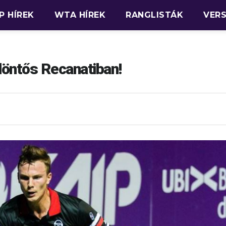
P HÍREK
WTA HÍREK
RANGLISTÁK
VER
öntős Recanatiban!