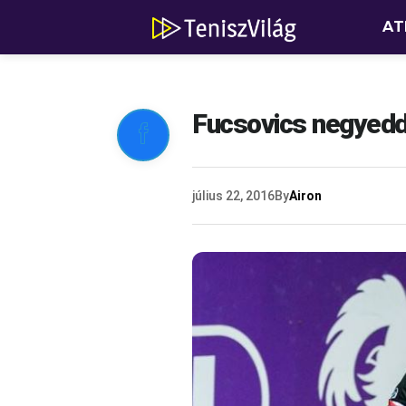
AT
Fucsovics negyedd

július 22, 2016
By
Airon