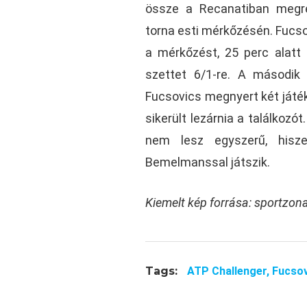
össze a Recanatiban megre
torna esti mérkőzésén. Fucs
a mérkőzést, 25 perc alatt
szettet 6/1-re. A második
Fucsovics megnyert két játék
sikerült lezárnia a találkoz
nem lesz egyszerű, hisz
Bemelmanssal játszik.
Kiemelt kép forrása: sportzon
Tags:
ATP Challenger,
Fucsov