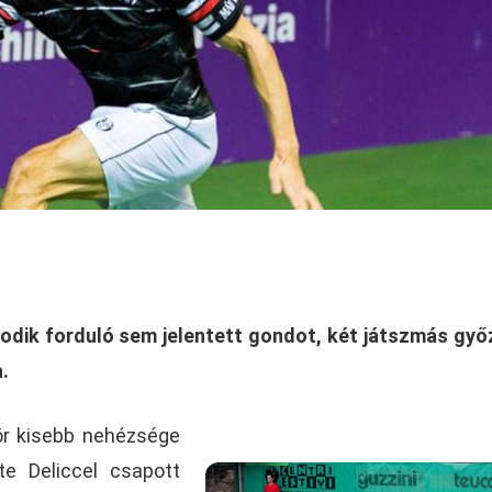
dik forduló sem jelentett gondot, két játszmás gy
.
ör kisebb nehézsége
te Deliccel csapott