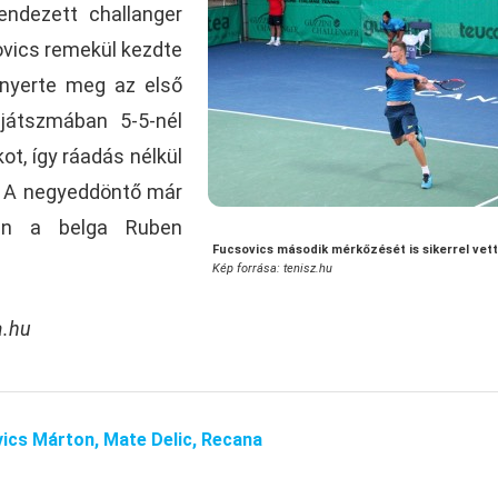
ndezett challanger
ovics remekül kezdte
 nyerte meg az első
 játszmában 5-5-nél
ot, így ráadás nélkül
ót. A negyeddöntő már
en a belga Ruben
Fucsovics második mérkőzését is sikerrel vet
Kép forrása: tenisz.hu
a.hu
ics Márton,
Mate Delic,
Recana