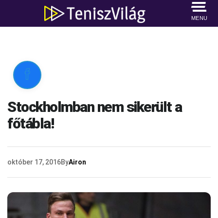
MENU

Stockholmban nem sikerült a
főtábla!
október 17, 2016
By
Airon