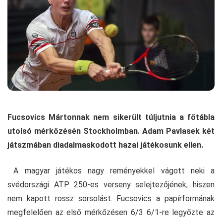
Fucsovics Mártonnak nem sikerült túljutnia a főtábla
utolsó mérkőzésén Stockholmban. Adam Pavlasek két
játszmában diadalmaskodott hazai játékosunk ellen.
A magyar játékos nagy reményekkel vágott neki a
svédországi ATP 250-es verseny selejtezőjének, hiszen
nem kapott rossz sorsolást. Fucsovics a papírformának
megfelelően az első mérkőzésen 6/3 6/1-re legyőzte az