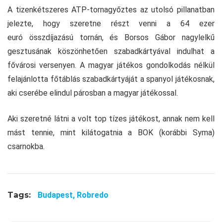
A tizenkétszeres ATP-tornagyőztes az utolsó pillanatban
jelezte, hogy szeretne részt venni a 64 ezer
euró összdíjazású tornán, és Borsos Gábor nagylelkű
gesztusának köszönhetően szabadkártyával indulhat a
fővárosi versenyen. A magyar játékos gondolkodás nélkül
felajánlotta főtáblás szabadkártyáját a spanyol játékosnak,
aki cserébe elindul párosban a magyar játékossal.
Aki szeretné látni a volt top tízes játékost, annak nem kell
mást tennie, mint kilátogatnia a BOK (korábbi Syma)
csarnokba.
Tags:
Budapest,
Robredo