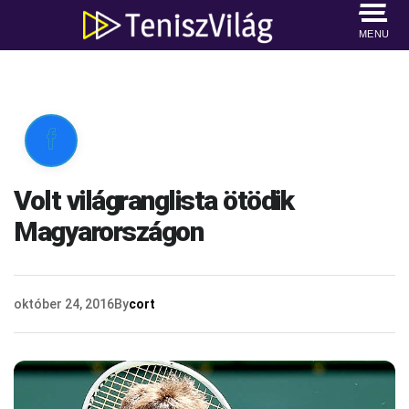
MENU

Volt világranglista ötödik
Magyarországon
október 24, 2016
By
cort