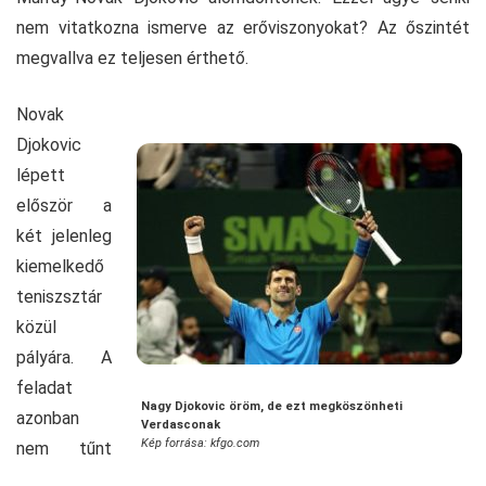
nem vitatkozna ismerve az erőviszonyokat? Az őszintét
megvallva ez teljesen érthető.
Novak
Djokovic
lépett
először a
két jelenleg
kiemelkedő
teniszsztár
közül
pályára. A
feladat
Nagy Djokovic öröm, de ezt megköszönheti
azonban
Verdasconak
Kép forrása: kfgo.com
nem tűnt