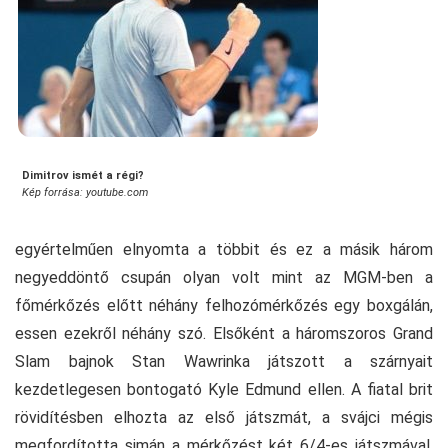
Dimitrov ismét a régi?
Kép forrása: youtube.com
egyértelműen elnyomta a többit és ez a másik három
negyeddöntő csupán olyan volt mint az MGM-ben a
főmérkőzés előtt néhány felhozómérkőzés egy boxgálán,
essen ezekről néhány szó. Elsőként a háromszoros Grand
Slam bajnok Stan Wawrinka játszott a szárnyait
kezdetlegesen bontogató Kyle Edmund ellen. A fiatal brit
rövidítésben elhozta az első játszmát, a svájci mégis
megfordította simán a mérkőzést két 6/4-es játszmával.