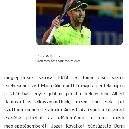
Sela-Vi Ramos
Kép forrása: sportstarlive.com
meglepetések városa. Előbb a torna első számú
esélyesének vélt Marin Cilic esett ki, majd a pénteki napon
a 2016-ban egyre jobban játékba belelendülő Albert
Ramostól is elköszönhettünk, hiszen Dudi Sela két
szettben mondott számára Adiost. Az izraeli a bravúrért
cserébe játszhat az elődöntőben a torna másik
meglepetésemberét, Jozef Kovalikot búcsúztató Daniil