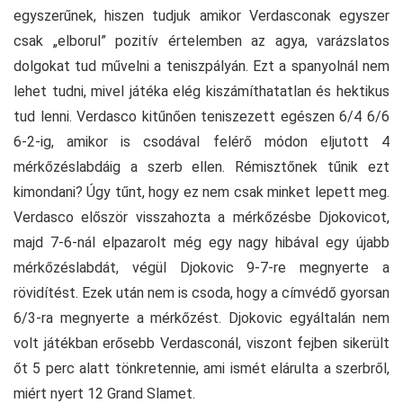
egyszerűnek, hiszen tudjuk amikor Verdasconak egyszer
csak „elborul” pozitív értelemben az agya, varázslatos
dolgokat tud művelni a teniszpályán. Ezt a spanyolnál nem
lehet tudni, mivel játéka elég kiszámíthatatlan és hektikus
tud lenni. Verdasco kitűnően teniszezett egészen 6/4 6/6
6-2-ig, amikor is csodával felérő módon eljutott 4
mérkőzéslabdáig a szerb ellen. Rémisztőnek tűnik ezt
kimondani? Úgy tűnt, hogy ez nem csak minket lepett meg.
Verdasco először visszahozta a mérkőzésbe Djokovicot,
majd 7-6-nál elpazarolt még egy nagy hibával egy újabb
mérkőzéslabdát, végül Djokovic 9-7-re megnyerte a
rövidítést. Ezek után nem is csoda, hogy a címvédő gyorsan
6/3-ra megnyerte a mérkőzést. Djokovic egyáltalán nem
volt játékban erősebb Verdasconál, viszont fejben sikerült
őt 5 perc alatt tönkretennie, ami ismét elárulta a szerbről,
miért nyert 12 Grand Slamet.