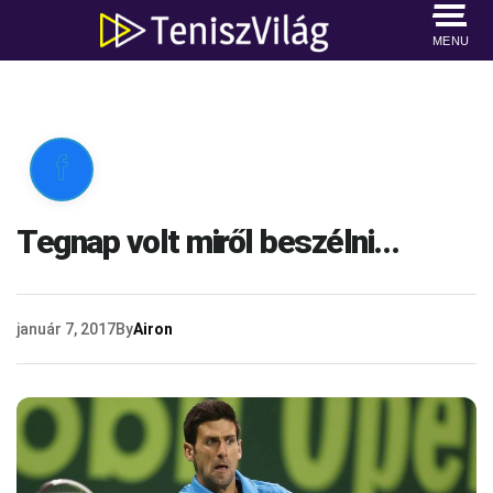
MENU

Tegnap volt miről beszélni…
január 7, 2017
By
Airon