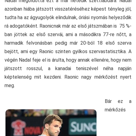
Nadal megoldotta ezt a már hetedik szettlabdára. Nadal
azonban hiába játszott visszatéréséhez képest tényleg jól,
tudta ha az ágyugolyók elindulnak, óriási nyomás helyeződik
rá adogatóként. Raonicnak már az első játszmában is 75 %-
ban jöttek az első szervái, ami a másodikra 77-re nőtt, a
harmadik felvonásban pedig már 20-ból 18 első szerva
bejött, ami egy Raonic szinten gyilkos szervastatisztika. A
végén Nadal feje el is árulta, hogy annak ellenére, hogy nem
játszott rosszul, a kanadai teniszével néha napján
képtelenség mit kezdeni. Raonic nagy mérkőzést nyert
meg.
Bár ez a
mérkőzés