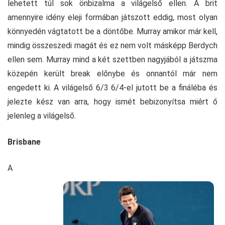
lehetett túl sok önbizalma a világelső ellen. A brit
amennyire idény eleji formában játszott eddig, most olyan
könnyedén vágtatott be a döntőbe. Murray amikor már kell,
mindig összeszedi magát és ez nem volt másképp Berdych
ellen sem. Murray mind a két szettben nagyjából a játszma
közepén került break előnybe és onnantól már nem
engedett ki. A világelső 6/3 6/4-el jutott be a fináléba és
jelezte kész van arra, hogy ismét bebizonyítsa miért ő
jelenleg a világelső.
Brisbane
A