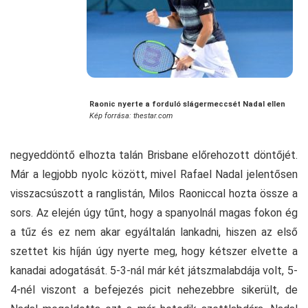
Raonic nyerte a forduló slágermeccsét Nadal ellen
Kép forrása: thestar.com
negyeddöntő elhozta talán Brisbane előrehozott döntőjét.
Már a legjobb nyolc között, mivel Rafael Nadal jelentősen
visszacsúszott a ranglistán, Milos Raoniccal hozta össze a
sors. Az elején úgy tűnt, hogy a spanyolnál magas fokon ég
a tűz és ez nem akar egyáltalán lankadni, hiszen az első
szettet kis híján úgy nyerte meg, hogy kétszer elvette a
kanadai adogatását. 5-3-nál már két játszmalabdája volt, 5-
4-nél viszont a befejezés picit nehezebbre sikerült, de