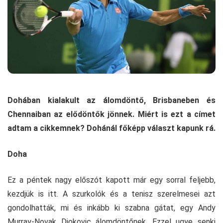
Dohában kialakult az álomdöntő, Brisbaneben és
Chennaiban az elődöntők jönnek. Miért is ezt a címet
adtam a cikkemnek? Dohánál főképp választ kapunk rá.
Doha
Ez a péntek nagy előszót kapott már egy sorral feljebb,
kezdjük is itt. A szurkolók és a tenisz szerelmesei azt
gondolhatták, mi és inkább ki szabna gátat, egy Andy
Murray-Novak Djokovic álomdöntőnek. Ezzel ugye senki