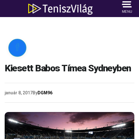
MENU

Kiesett Babos Tímea Sydneyben
január 8, 2017
By
DGM96