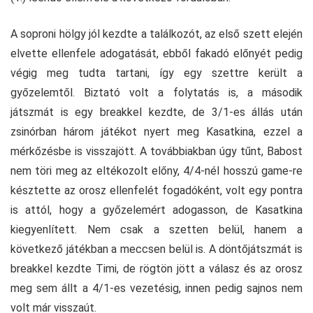
A soproni hölgy jól kezdte a találkozót, az első szett elején
elvette ellenfele adogatását, ebből fakadó előnyét pedig
végig meg tudta tartani, így egy szettre került a
győzelemtől. Biztató volt a folytatás is, a második
játszmát is egy breakkel kezdte, de 3/1-es állás után
zsinórban három játékot nyert meg Kasatkina, ezzel a
mérkőzésbe is visszajött. A továbbiakban úgy tűnt, Babost
nem töri meg az eltékozolt előny, 4/4-nél hosszú game-re
késztette az orosz ellenfelét fogadóként, volt egy pontra
is attól, hogy a győzelemért adogasson, de Kasatkina
kiegyenlített. Nem csak a szetten belül, hanem a
következő játékban a meccsen belül is. A döntőjátszmát is
breakkel kezdte Timi, de rögtön jött a válasz és az orosz
meg sem állt a 4/1-es vezetésig, innen pedig sajnos nem
volt már visszaút.