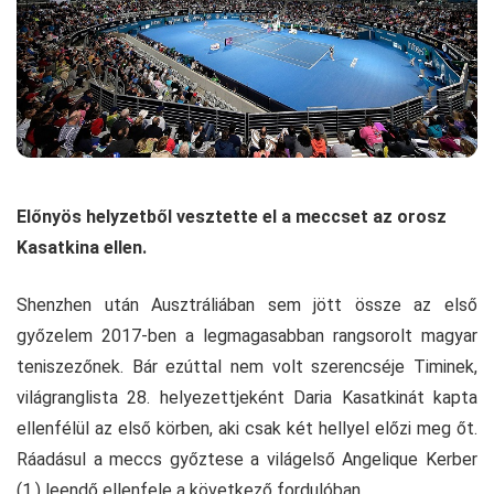
Előnyös helyzetből vesztette el a meccset az orosz
Kasatkina ellen.
Shenzhen után Ausztráliában sem jött össze az első
győzelem 2017-ben a legmagasabban rangsorolt magyar
teniszezőnek. Bár ezúttal nem volt szerencséje Timinek,
világranglista 28. helyezettjeként Daria Kasatkinát kapta
ellenfélül az első körben, aki csak két hellyel előzi meg őt.
Ráadásul a meccs győztese a világelső Angelique Kerber
(1.) leendő ellenfele a következő fordulóban.