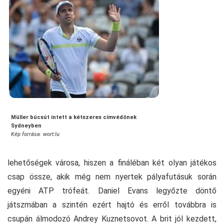
Müller búcsút intett a kétszeres címvédőnek
Sydneyben
Kép forrása: wort.lu
lehetőségek városa, hiszen a fináléban két olyan játékos
csap össze, akik még nem nyertek pályafutásuk során
egyéni ATP trófeát. Daniel Evans legyőzte döntő
játszmában a szintén ezért hajtó és erről továbbra is
csupán álmodozó Andrey Kuznetsovot. A brit jól kezdett,