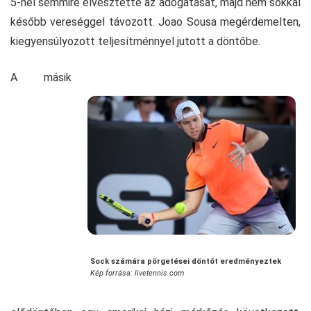
5-nél semmire elvesztette az adogatását, majd nem sokkal
később vereséggel távozott. Joao Sousa megérdemelten,
kiegyensúlyozott teljesítménnyel jutott a döntőbe.
A másik
Sock számára pörgetései döntőt eredményeztek
Kép forrása: livetennis.com