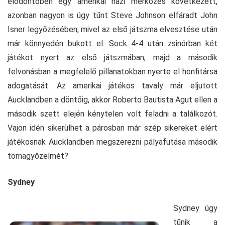
elődöntőben egy amerikai házi mérkőzés következett,
azonban nagyon is úgy tűnt Steve Johnson elfáradt John
Isner legyőzésében, mivel az első játszma elvesztése után
már könnyedén bukott el. Sock 4-4 után zsinórban két
játékot nyert az első játszmában, majd a második
felvonásban a megfelelő pillanatokban nyerte el honfitársa
adogatását. Az amerikai játékos tavaly már eljutott
Aucklandben a döntőig, akkor Roberto Bautista Agut ellen a
második szett elején kénytelen volt feladni a találkozót.
Vajon idén sikerülhet a párosban már szép sikereket elért
játékosnak Aucklandben megszerezni pályafutása második
tornagyőzelmét?
Sydney
Sydney úgy
tűnik a