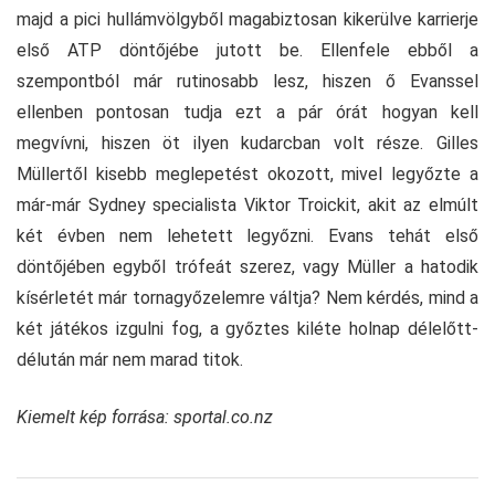
majd a pici hullámvölgyből magabiztosan kikerülve karrierje
első ATP döntőjébe jutott be. Ellenfele ebből a
szempontból már rutinosabb lesz, hiszen ő Evanssel
ellenben pontosan tudja ezt a pár órát hogyan kell
megvívni, hiszen öt ilyen kudarcban volt része. Gilles
Müllertől kisebb meglepetést okozott, mivel legyőzte a
már-már Sydney specialista Viktor Troickit, akit az elmúlt
két évben nem lehetett legyőzni. Evans tehát első
döntőjében egyből trófeát szerez, vagy Müller a hatodik
kísérletét már tornagyőzelemre váltja? Nem kérdés, mind a
két játékos izgulni fog, a győztes kiléte holnap délelőtt-
délután már nem marad titok.
Kiemelt kép forrása: sportal.co.nz