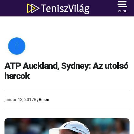
MENU

ATP Auckland, Sydney: Az utolsó
harcok
január 13, 2017
By
Airon