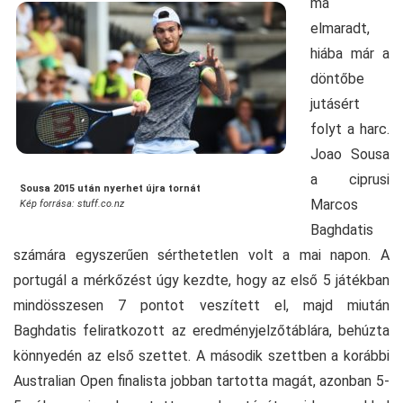
ma
elmaradt,
hiába már a
döntőbe
jutásért
folyt a harc.
Joao Sousa
a ciprusi
Sousa 2015 után nyerhet újra tornát
Marcos
Kép forrása: stuff.co.nz
Baghdatis
számára egyszerűen sérthetetlen volt a mai napon. A
portugál a mérkőzést úgy kezdte, hogy az első 5 játékban
mindösszesen 7 pontot veszített el, majd miután
Baghdatis feliratkozott az eredményjelzőtáblára, behúzta
könnyedén az első szettet. A második szettben a korábbi
Australian Open finalista jobban tartotta magát, azonban 5-