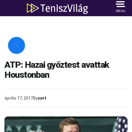
MENU

ATP: Hazai győztest avattak
Houstonban
április 17, 2017
By
cort