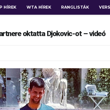
P HÍREK
WTA HÍREK
RANGLISTÁK
VER
rtnere oktatta Djokovic-ot – videó