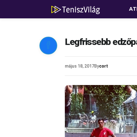
AT
Legfrissebb edzőpa

május 18, 2017
By
cort