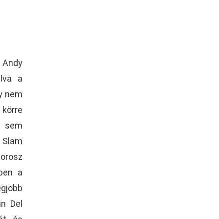
, Andy
ulva a
gy nem
 körre
ha sem
d Slam
 orosz
ben a
egjobb
in Del