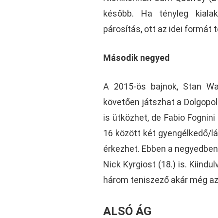
később. Ha tényleg kiala
párosítás, ott az idei formát 
Második negyed
A 2015-ös bajnok, Stan Waw
követően játszhat a Dolgopo
is ütközhet, de Fabio Fognini
16 között két gyengélkedő/lá
érkezhet. Ebben a negyedben t
Nick Kyrgiost (18.) is. Kiindu
három teniszező akár még az e
ALSÓ ÁG