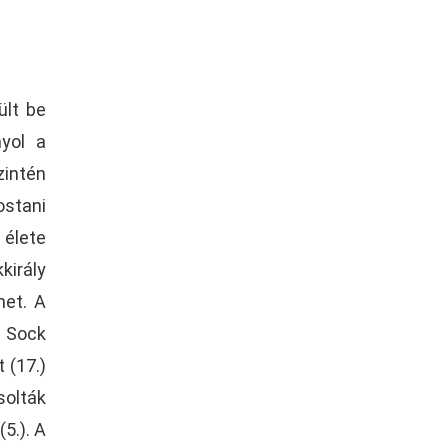
ült be
nyol a
zintén
ostani
élete
király
het. A
k Sock
 (17.)
solták
5.). A