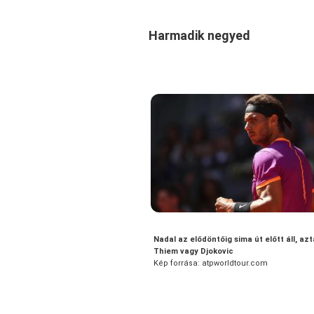
Harmadik negyed
Nadal az elődöntőig sima út előtt áll, az
Thiem vagy Djokovic
Kép forrása: atpworldtour.com