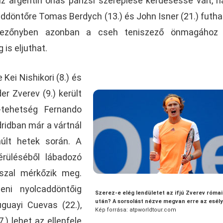
az argentin óriás párizsi szereplése kérdésessé vált, h
addöntőre Tomas Berdych (13.) és John Isner (21.) futh
ezőnyben azonban a cseh teniszező önmagához 
 is eljuthat.
Kei Nishikori (8.) és
er Zverev (9.) került
tehetség Fernando
dridban már a vártnál
últ hetek során. A
érüléséből lábadozó
isszal mérkőzik meg.
eni nyolcaddöntőig
Szerez-e elég lendületet az ifjú Zverev római
után? A sorsolást nézve megvan erre az esél
guayi Cuevas (22.),
Kép forrása: atpworldtour.com
.) lehet az ellenfele