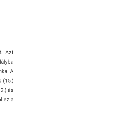
t. Azt
dályba
nka. A
 (15.)
2.) és
l ez a