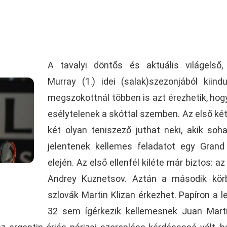
A tavalyi döntős és aktuális világelső
Murray (1.) idei (salak)szezonjából kiind
megszokottnál többen is azt érezhetik, ho
esélytelenek a skóttal szemben. Az első két
két olyan teniszező juthat neki, akik so
jelentenek kellemes feladatot egy Gran
elején. Az első ellenfél kiléte már biztos: az
Andrey Kuznetsov. Aztán a második kör
szlovák Martin Klizan érkezhet. Papíron a l
32 sem ígérkezik kellemesnek Juan Mart