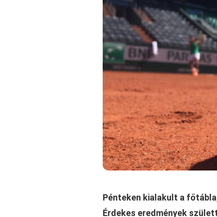
Pénteken kialakult a főtábl
Érdekes eredmények szület