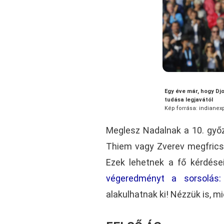
Egy éve már, hogy Dj
tudása legjavától
Kép forrása: indiane
Meglesz Nadalnak a 10. győze
Thiem vagy Zverev megfrics
Ezek lehetnek a fő kérdése
végeredményt a sorsolás:
alakulhatnak ki! Nézzük is, mi