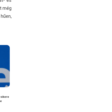
át- és
at még
hűen,
 sikere
ye