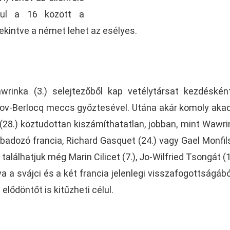
kul a 16 között a
tekintve a német lehet az esélyes.
rinka (3.) selejtezőből kap vetélytársat kezdéskén
lov-Berlocq meccs győztesével. Utána akár komoly aka
 (28.) köztudottan kiszámíthatatlan, jobban, mint Wawri
badozó francia, Richard Gasquet (24.) vagy Gael Monfils
alálhatjuk még Marin Cilicet (7.), Jo-Wilfried Tsongát (1
lva a svájci és a két francia jelenlegi visszafogottságábó
lődöntőt is kitűzheti célul.