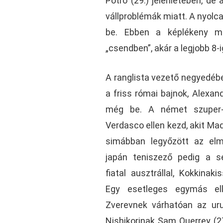
Potro (29.) jelenlétében, de 
vállproblémák miatt. A nyolc
be. Ebben a képlékeny m
„csendben”, akár a legjobb 8-ig
A ranglista vezető negyedébe 
a friss római bajnok, Alexand
még be. A német szuper-
Verdasco ellen kezd, akit Ma
simábban legyőzött az elm
japán teniszező pedig a s
fiatal ausztrállal, Kokkinak
Egy esetleges egymás ell
Zverevnek várhatóan az uru
Nishikorinak Sam Querrey (27