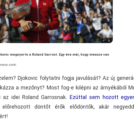
okovic megnyerte a Roland Garrost. Egy éve már, hogy messze van
xpress.com
lem? Djokovic folytatni fogja javulását? Az új generá
kázza a mezőnyt? Most fog-e kilépni az árnyékából M
i az idei Roland Garrosnak.
Ezúttal sem hozott egye
előrehozott döntőt érők elődöntők, akár negyedd
ért!