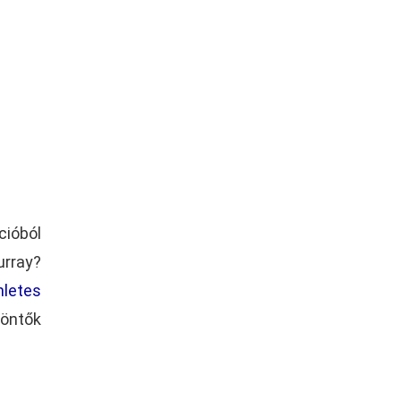
cióból
urray?
nletes
öntők