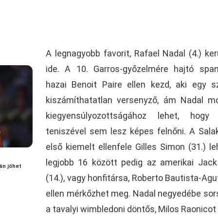
A legnagyobb favorit, Rafael Nadal (4.) ker
ide. A 10. Garros-győzelmére hajtó spa
hazai Benoit Paire ellen kezd, aki egy s
kiszámíthatatlan versenyző, ám Nadal m
kiegyensúlyozottságához lehet, hogy 
teniszével sem lesz képes felnőni. A Salak
első kiemelt ellenfele Gilles Simon (31.) le
legjobb 16 között pedig az amerikai Jac
tán jöhet
(14.), vagy honfitársa, Roberto Bautista-Agut
ellen mérkőzhet meg. Nadal negyedébe sor
a tavalyi wimbledoni döntős, Milos Raonicot (