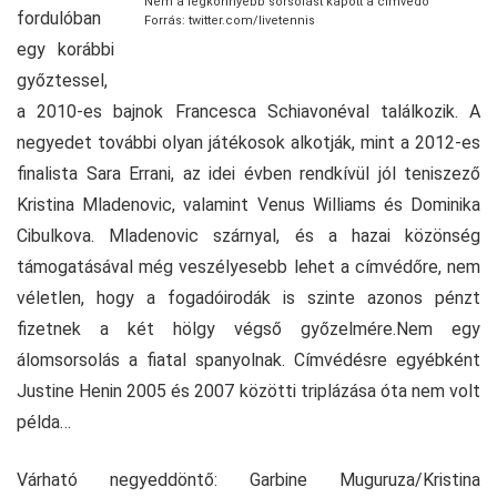
Nem a legkönnyebb sorsolást kapott a címvédő
fordulóban
Forrás: twitter.com/livetennis
egy korábbi
győztessel,
a 2010-es bajnok Francesca Schiavonéval találkozik. A
negyedet további olyan játékosok alkotják, mint a 2012-es
finalista Sara Errani, az idei évben rendkívül jól teniszező
Kristina Mladenovic, valamint Venus Williams és Dominika
Cibulkova. Mladenovic szárnyal, és a hazai közönség
támogatásával még veszélyesebb lehet a címvédőre, nem
véletlen, hogy a fogadóirodák is szinte azonos pénzt
fizetnek a két hölgy végső győzelmére.Nem egy
álomsorsolás a fiatal spanyolnak. Címvédésre egyébként
Justine Henin 2005 és 2007 közötti triplázása óta nem volt
példa…
Várható negyeddöntő: Garbine Muguruza/Kristina