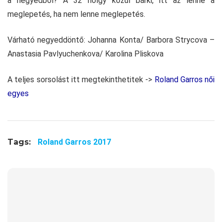
a negyedből? A 32 hölgy közül bárki, itt az lenne a
meglepetés, ha nem lenne meglepetés.
Várható negyeddöntő: Johanna Konta/ Barbora Strycova –
Anastasia Pavlyuchenkova/ Karolina Pliskova
A teljes sorsolást itt megtekinthetitek ->
Roland Garros női
egyes
Tags:
Roland Garros 2017