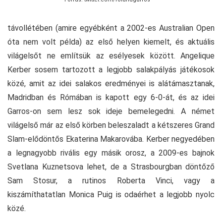
távollétében (amire egyébként a 2002-es Australian Open
óta nem volt példa) az első helyen kiemelt, és aktuális
világelsőt ne említsük az esélyesek között. Angelique
Kerber sosem tartozott a legjobb salakpályás játékosok
közé, amit az idei salakos eredményei is alátámasztanak,
Madridban és Rómában is kapott egy 6-0-át, és az idei
Garros-on sem lesz sok ideje bemelegedni. A német
világelső már az első körben beleszaladt a kétszeres Grand
Slam-elődöntős Ekaterina Makarovába. Kerber negyedében
a legnagyobb rivális egy másik orosz, a 2009-es bajnok
Svetlana Kuznetsova lehet, de a Strasbourgban döntőző
Sam Stosur, a rutinos Roberta Vinci, vagy a
kiszámíthatatlan Monica Puig is odaérhet a legjobb nyolc
közé.