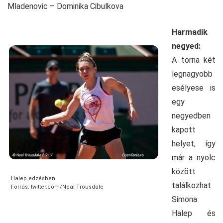
Mladenovic – Dominika Cibulkova
Harmadik
negyed:
A torna két
legnagyobb
esélyese is
egy
negyedben
kapott
helyet, így
már a nyolc
között
Halep edzésben
találkozhat
Forrás: twitter.com/Neal Trousdale
Simona
Halep és