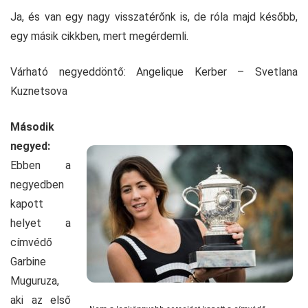
Ja, és van egy nagy visszatérőnk is, de róla majd később,
egy másik cikkben, mert megérdemli.
Várható negyeddöntő: Angelique Kerber – Svetlana
Kuznetsova
Második
negyed:
Ebben a
negyedben
kapott
helyet a
címvédő
Garbine
Muguruza,
aki az első