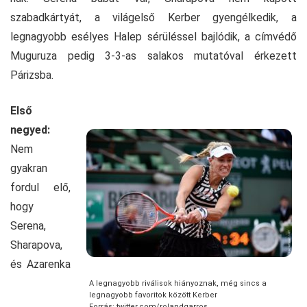
szabadkártyát, a világelső Kerber gyengélkedik, a
legnagyobb esélyes Halep sérüléssel bajlódik, a címvédő
Muguruza pedig 3-3-as salakos mutatóval érkezett
Párizsba.
Első
negyed:
Nem
gyakran
fordul elő,
hogy
Serena,
Sharapova,
és Azarenka
A legnagyobb riválisok hiányoznak, még sincs a
legnagyobb favoritok között Kerber
Forrás: twitter.com/rolandgarros