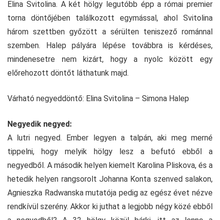
Elina Svitolina. A két hölgy legutóbb épp a római premier
torna döntőjében találkozott egymással, ahol Svitolina
három szettben győzött a sérülten teniszező románnal
szemben. Halep pályára lépése továbbra is kérdéses,
mindenesetre nem kizárt, hogy a nyolc között egy
előrehozott döntőt láthatunk majd.
Várható negyeddöntő: Elina Svitolina – Simona Halep
Negyedik negyed:
A lutri negyed. Ember legyen a talpán, aki meg merné
tippelni, hogy melyik hölgy lesz a befutó ebből a
negyedből. A második helyen kiemelt Karolina Pliskova, és a
hetedik helyen rangsorolt Johanna Konta szenved salakon,
Agnieszka Radwanska mutatója pedig az egész évet nézve
rendkívül szerény. Akkor ki juthat a legjobb négy közé ebből