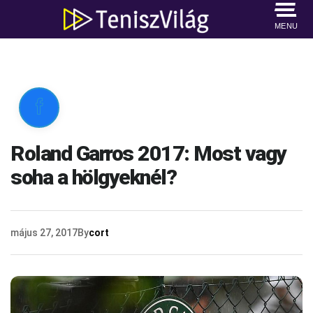
MENU

Roland Garros 2017: Most vagy
soha a hölgyeknél?
május 27, 2017
By
cort