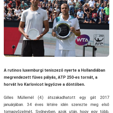
A rutinos luxemburgi teniszező nyerte a Hollandiában
megrendezett füves pályás, ATP 250-es tornát, a
horvát Ivo Karlovicot legyőzve a döntőben.
Gilles Müllernél (4.) átszakadhatott egy gát 2017
januárjában. 34 éves létére idén szerezte meg első
tornagyőzelmét, Sydneyben, azok után, hogy egy több,