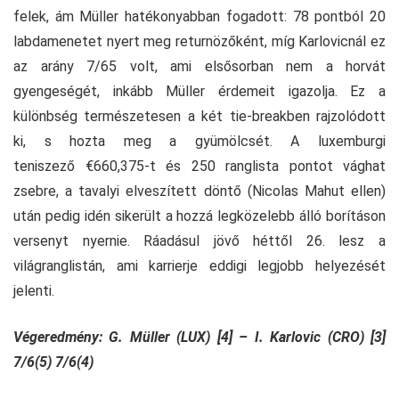
felek, ám Müller hatékonyabban fogadott: 78 pontból 20
labdamenetet nyert meg returnözőként, míg Karlovicnál ez
az arány 7/65 volt, ami elsősorban nem a horvát
gyengeségét, inkább Müller érdemeit igazolja. Ez a
különbség természetesen a két tie-breakben rajzolódott
ki, s hozta meg a gyümölcsét. A luxemburgi
teniszező €660,375-t és 250 ranglista pontot vághat
zsebre, a tavalyi elveszített döntő (Nicolas Mahut ellen)
után pedig idén sikerült a hozzá legközelebb álló borításon
versenyt nyernie. Ráadásul jövő héttől 26. lesz a
világranglistán, ami karrierje eddigi legjobb helyezését
jelenti.
Végeredmény: G. Müller (LUX) [4] – I. Karlovic (CRO) [3]
7/6(5) 7/6(4)