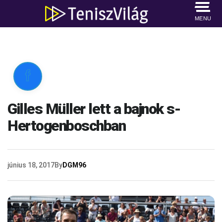
MENU

Gilles Müller lett a bajnok s-
Hertogenboschban
június 18, 2017
By
DGM96