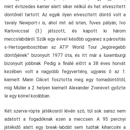
mint évtizedes karrier alatt siker nélkül és hat elveszített
döntőnél tartott. Az egyik ilyen elveszített döntő volt a
tavaly Newport-i is, ahol mit ad isten, füves pályán, Ivo
Karloviccsal (3.) játszott, és kapott ki három
meccslabdáról. Szűk egy évvel később ugyanez a párosítás
s-Hertogenboschban az ATP World Tour „legöregebb
döntőjének” bizonyult 1977 óta, és itt már a luxemburgi
bizonyult jobbnak. Pedig a finálé előtt a 38 éves horvát
kezében volt a nagyobb fegyvertény, ugyanis ő az 1.
kiemelt Marin Cilicet fosztotta meg egy tornadöntőtől,
míg Müller a 2. helyen kiemelt Alexander Zverevet győzte
le egy körrel korábban.
Két szerva-röpte játékosról lévén szó, túl sok sansz nem
adatott a fogadóknak ezen a meccsen. A 95 percnyi
játékidő alatt egy break-labdát sem tudtak kiharcolni a