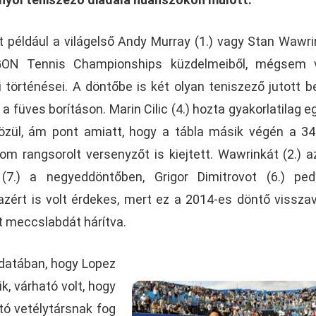
 például a világelső Andy Murray (1.) vagy Stan Wawri
EGON Tennis Championships küzdelmeiből, mégsem v
 történései. A döntőbe is két olyan teniszező jutott be
a füves borításon. Marin Cilic (4.) hozta gyakorlatilag e
közül, ám pont amiatt, hogy a tábla másik végén a 3
m rangsorolt versenyzőt is kiejtett. Wawrinkát (2.) a
7.) a negyeddöntőben, Grigor Dimitrovot (6.) ped
zért is volt érdekes, mert ez a 2014-es döntő vissza
ert meccslabdát hárítva.
udatában, hogy Lopez
k, várható volt, hogy
ltó vetélytársnak fog