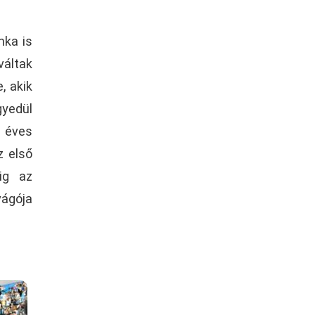
nka is
áltak
, akik
gyedül
4 éves
z első
ig az
vágója