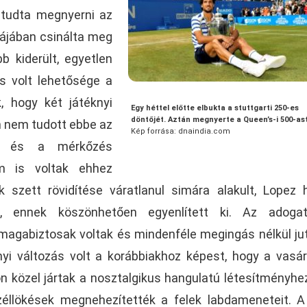
y tudta megnyerni az
rájában csinálta meg
 kiderült, egyetlen
is volt lehetősége a
, hogy két játéknyi
Egy héttel előtte elbukta a stuttgarti 250-es
döntőjét. Aztán megnyerte a Queen’s-i 500-as
m nem tudott ebbe az
Kép forrása: dnaindia.com
ni és a mérkőzés
m is voltak ehhez
 szett rövidítése váratlanul simára alakult, Lopez
t, ennek köszönhetően egyenlített ki. Az adoga
agabiztosak voltak és mindenféle megingás nélkül ju
nnyi változás volt a korábbiakhoz képest, hogy a vasá
on közel jártak a nosztalgikus hangulatú létesítményhe
zéllökések megnehezítették a felek labdameneteit. A