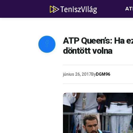
AT
ATP Queen’s: Ha ez

döntött volna
június 26, 2017
By
DGM96