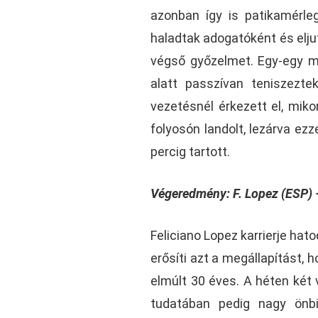
azonban így is patikamérleg
haladtak adogatóként és eljut
végső győzelmet. Egy-egy me
alatt passzívan teniszezt
vezetésnél érkezett el, miko
folyosón landolt, lezárva ezz
percig tartott.
Végeredmény: F. Lopez (ESP) – 
Feliciano Lopez karrierje hat
erősíti azt a megállapítást,
elmúlt 30 éves. A héten két 
tudatában pedig nagy önbi