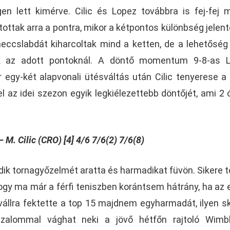
en lett kimérve. Cilic és Lopez továbbra is fej-fej m
ottak arra a pontra, mikor a kétpontos különbség jelent
ccslabdát kiharcoltak mind a ketten, de a lehetőség
ek az adott pontoknál. A döntő momentum 9-8-as L
r egy-két alapvonali ütésváltás után Cilic tenyerese a
el az idei szezon egyik legkiélezettebb döntőjét, ami 2 
M. Cilic (CRO) [4] 4/6 7/6(2) 7/6(8)
odik tornagyőzelmét aratta és harmadikat füvön. Sikere 
 hogy ma már a férfi teniszben korántsem hátrány, ha az
vállra fektette a top 15 majdnem egyharmadát, ilyen s
zalommal vághat neki a jövő hétfőn rajtoló Wimbl