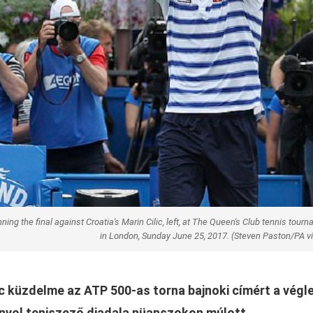
ning the final against Croatia's Marin Cilic, left, at The Queen's Club tennis tour
in London, Sunday June 25, 2017. (Steven Paston/PA v
ic küzdelme az ATP 500-as torna bajnoki címért a végl
panyol teniszező diadala nüanszokon múlott.