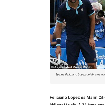
Spain's Feliciano Lopez celebrates win
Feliciano Lopez és Marin Cil
kiélezett volt. A 34 éves s