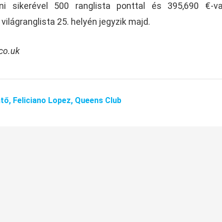
i sikerével 500 ranglista ponttal és 395,690 €-va
ilágranglista 25. helyén jegyzik majd.
.co.uk
tő,
Feliciano Lopez,
Queens Club