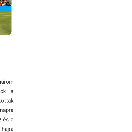
t
 három
tók a
tottak
rnapra
z és a
 hajrá