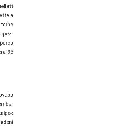
ellett
ette a
 terhe
opez-
 páros
óra 35
tovább
 ember
kalpok
edoni