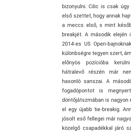
bizonyulni. Cilic is csak úg
első szettet, hogy annak haj
a meccs első, s mint később
breakjét. A második elején 
2014-es US Open-bajnoknak
különbségre tegyen szert, á
előnyös pozícióba kerül
hátralevő részén már ne
hasonló sanszai. A második
fogadópontot is megnyer
döntőjátszmában is nagyon m
el egy újabb tie-breakig. A
jósolt eső fellegei már nagy
közelgő csapadékkal járó s