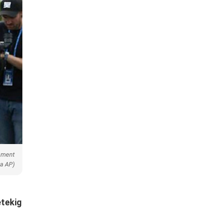
nament
ia AP)
etekig