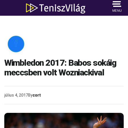
MENU

Wimbledon 2017: Babos sokáig
meccsben volt Wozniackival
július 4, 2017
By
cort