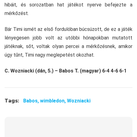
hibáit, és sorozatban hat játékot nyerve befejezte a
mérkőzést.
Bár Timi ismét az első fordulóban búcsúzott, de ez a játék
lényegesen jobb volt az utóbbi hónapokban mutatott
játéknak, sőt, voltak olyan percei a mérkőzésnek, amikor
úgy tűnt, Timi nagy meglepetést okozhat.
C. Wozniacki (dán, 5.) – Babos T. (magyar) 6-4 4-6 6-1
Tags:
Babos,
wimbledon,
Wozniacki