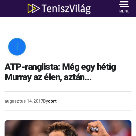
MENU

ATP-ranglista: Még egy hétig
Murray az élen, aztán…
augusztus 14, 2017
By
cort