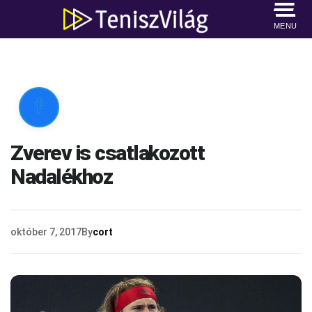
MENU

Zverev is csatlakozott
Nadalékhoz
október 7, 2017
By
cort