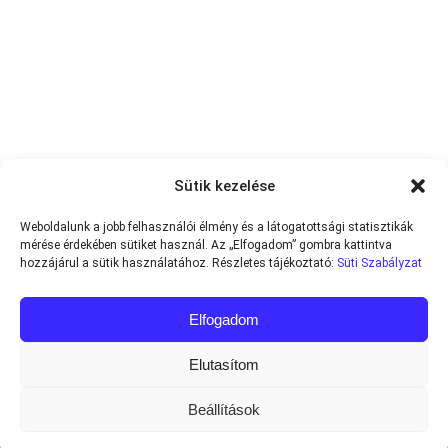
Sütik kezelése
Weboldalunk a jobb felhasználói élmény és a látogatottsági statisztikák
mérése érdekében sütiket használ. Az „Elfogadom” gombra kattintva
hozzájárul a sütik használatához. Részletes tájékoztató:
Süti Szabályzat
Elfogadom
Elutasítom
Beállítások
Minden jog fenntartva © 2013-2026
Teniszvilag.com
|
Impresszum
|
Adatvédelmi Tájékoztató
|
Süti Szabályzat