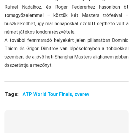
Rafael Nadalhoz, és Roger Federerhez hasonlóan öt
tornagyőzelemmel – köztük két Masters trófeával –
büszkélkedhet, így már hónapokkal ezelőtt sejthető volt a
német játékos londoni részvétele.
A további fennmaradó helyekért jelen pillanatban Dominic
Thiem és Grigor Dimitrov van lépéselőnyben a többiekkel
szemben, de a jövő heti Shanghai Masters alighanem jobban
összerántja a mezőnyt.
Tags:
ATP World Tour Finals,
zverev