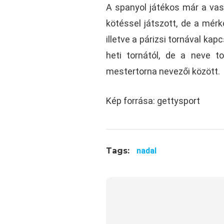
A spanyol játékos már a vasá
kötéssel játszott, de a mérk
illetve a párizsi tornával kap
heti tornától, de a neve t
mestertorna nevezői között.
Kép forrása: gettysport
Tags:
nadal