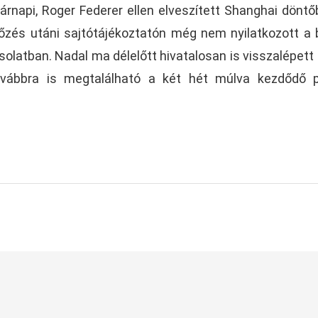
rnapi, Roger Federer ellen elveszített Shanghai döntő
őzés utáni sajtótájékoztatón még nem nyilatkozott a b
csolatban. Nadal ma délelőtt hivatalosan is visszalépett 
ovábbra is megtalálható a két hét múlva kezdődő p