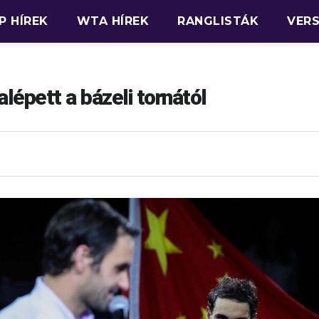
P HÍREK
WTA HÍREK
RANGLISTÁK
VER
lépett a bázeli tornától