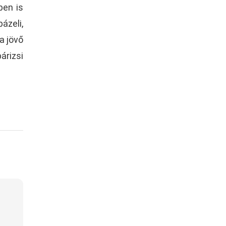
ben is
ázeli,
a jövő
árizsi