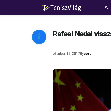
AT
Rafael Nadal vissza

október 17, 2017
By
cort