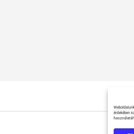
Weboldalunk 
érdekében sü
használatáh