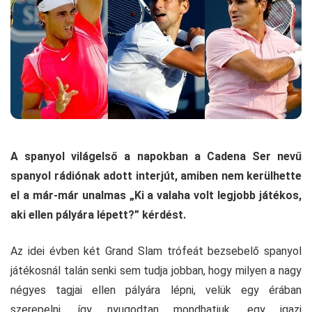
A spanyol világelső a napokban a Cadena Ser nevű
spanyol rádiónak adott interjút, amiben nem kerülhette
el a már-már unalmas „Ki a valaha volt legjobb játékos,
aki ellen pályára lépett?” kérdést.
Az idei évben két Grand Slam trófeát bezsebelő spanyol
játékosnál talán senki sem tudja jobban, hogy milyen a nagy
négyes tagjai ellen pályára lépni, velük egy érában
szerepelni, így nyugodtan mondhatjuk, egy igazi