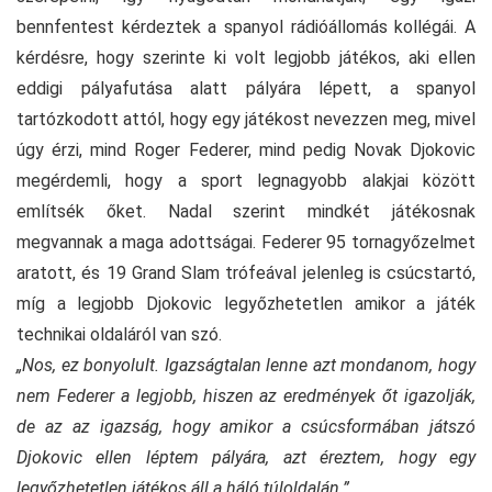
bennfentest kérdeztek a spanyol rádióállomás kollégái. A
kérdésre, hogy szerinte ki volt legjobb játékos, aki ellen
eddigi pályafutása alatt pályára lépett, a spanyol
tartózkodott attól, hogy egy játékost nevezzen meg, mivel
úgy érzi, mind Roger Federer, mind pedig Novak Djokovic
megérdemli, hogy a sport legnagyobb alakjai között
említsék őket. Nadal szerint mindkét játékosnak
megvannak a maga adottságai. Federer 95 tornagyőzelmet
aratott, és 19 Grand Slam trófeával jelenleg is csúcstartó,
míg a legjobb Djokovic legyőzhetetlen amikor a játék
technikai oldaláról van szó.
„Nos, ez bonyolult. Igazságtalan lenne azt mondanom, hogy
nem Federer a legjobb, hiszen az eredmények őt igazolják,
de az az igazság, hogy amikor a csúcsformában játszó
Djokovic ellen léptem pályára, azt éreztem, hogy egy
legyőzhetetlen játékos áll a háló túloldalán.”