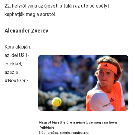
22. helyről várja az újévet, s talán az utolsó esélyt
kaphatják meg a sorstól.
Alexander Zverev
Kora alapján,
az idei U21-
esekkel,
azaz a
#NextGen-
Nagyot lépett előre a német, de még van hova
fejlődnie
Kép forrása: sports.inquirer.net