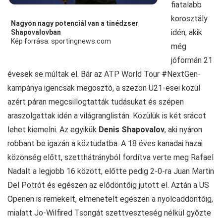
fiatalabb
korosztály
Nagyon nagy potenciál van a tinédzser
idén, akik
Shapovalovban
Kép forrása: sportingnews.com
még
jóformán 21
évesek se múltak el. Bár az ATP World Tour #NextGen-
kampánya igencsak megosztó, a szezon U21-esei közül
azért páran megcsillogtatták tudásukat és szépen
araszolgattak idén a világranglistán. Közülük is két srácot
lehet kiemelni. Az egyikük
Denis Shapovalov
, aki nyáron
robbant be igazán a köztudatba. A 18 éves kanadai hazai
közönség előtt, szetthátrányból fordítva verte meg Rafael
Nadalt a legjobb 16 között, előtte pedig 2-0-ra Juan Martin
Del Potrót és egészen az elődöntőig jutott el. Aztán a US
Openen is remekelt, elmenetelt egészen a nyolcaddöntőig,
mialatt Jo-Wilfired Tsongát szettveszteség nélkül győzte