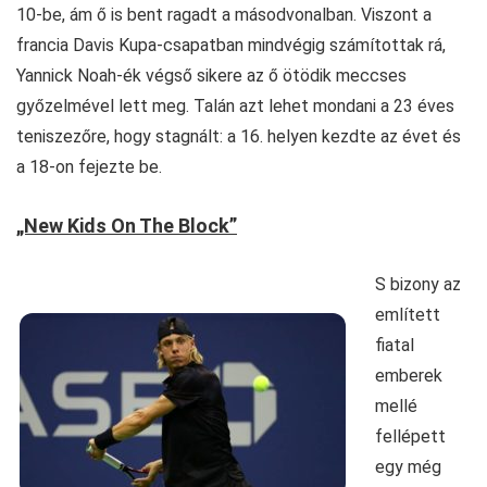
10-be, ám ő is bent ragadt a másodvonalban. Viszont a
francia Davis Kupa-csapatban mindvégig számítottak rá,
Yannick Noah-ék végső sikere az ő ötödik meccses
győzelmével lett meg. Talán azt lehet mondani a 23 éves
teniszezőre, hogy stagnált: a 16. helyen kezdte az évet és
a 18-on fejezte be.
„New Kids On The Block”
S bizony az
említett
fiatal
emberek
mellé
fellépett
egy még