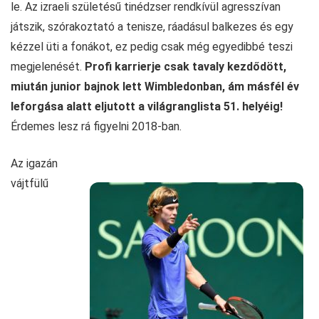
le. Az izraeli születésű tinédzser rendkívül agresszívan
játszik, szórakoztató a tenisze, ráadásul balkezes és egy
kézzel üti a fonákot, ez pedig csak még egyedibbé teszi
megjelenését.
Profi karrierje csak tavaly kezdődött,
miután junior bajnok lett Wimbledonban, ám másfél év
leforgása alatt eljutott a világranglista 51. helyéig!
Érdemes lesz rá figyelni 2018-ban.
Az igazán
vájtfülű