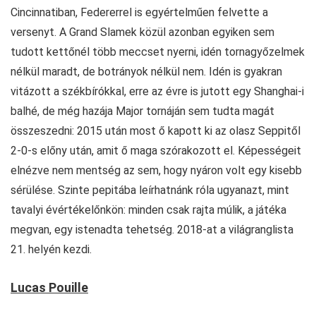
Cincinnatiban, Federerrel is egyértelműen felvette a
versenyt. A Grand Slamek közül azonban egyiken sem
tudott kettőnél több meccset nyerni, idén tornagyőzelmek
nélkül maradt, de botrányok nélkül nem. Idén is gyakran
vitázott a székbírókkal, erre az évre is jutott egy Shanghai-i
balhé, de még hazája Major tornáján sem tudta magát
összeszedni: 2015 után most ő kapott ki az olasz Seppitől
2-0-s előny után, amit ő maga szórakozott el. Képességeit
elnézve nem mentség az sem, hogy nyáron volt egy kisebb
sérülése. Szinte pepitába leírhatnánk róla ugyanazt, mint
tavalyi évértékelőnkön: minden csak rajta múlik, a játéka
megvan, egy istenadta tehetség. 2018-at a világranglista
21. helyén kezdi.
Lucas Pouille