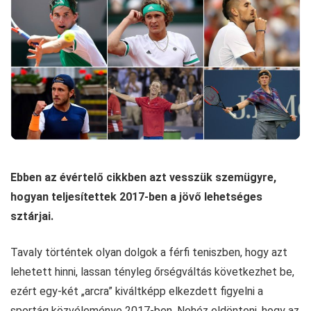
Ebben az évértelő cikkben azt vesszük szemügyre,
hogyan teljesítettek 2017-ben a jövő lehetséges
sztárjai.
Tavaly történtek olyan dolgok a férfi teniszben, hogy azt
lehetett hinni, lassan tényleg őrségváltás következhet be,
ezért egy-két „arcra” kiváltképp elkezdett figyelni a
sportág közvéleménye 2017-ben. Nehéz eldönteni, hogy az