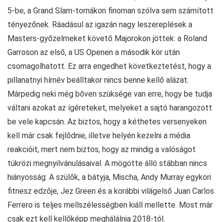
5-be, a Grand Slam-tornákon finoman szólva sem számított
tényezőnek. Ráadásul az igazán nagy leszereplések a
Masters-győzelmeket követő Majorokon jöttek: a Roland
Garroson az első, a US Openen a második kör után
csomagolhatott. Ez arra engedhet következtetést, hogy a
pillanatnyi hírnév beálltakor nincs benne kellő alázat.
Márpedig neki még bőven szüksége van erre, hogy be tudja
váltani azokat az ígéreteket, melyeket a sajtó harangozott
be vele kapcsán. Az biztos, hogy a kéthetes versenyeken
kell már csak fejlődnie, illetve helyén kezelni a média
reakcióit, mert nem biztos, hogy az mindig a valóságot
tükrözi megnyilvánulásaival. A mögötte álló stábban nincs
hiányosság: A szülők, a bátyja, Mischa, Andy Murray egykori
fitnesz edzője, Jez Green és a korábbi világelső Juan Carlos
Ferrero is teljes mellszélességben kiáll mellette. Most már
csak ezt kell kellőképp meghálálnia 2018-tól.