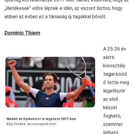
„illetékesek” előre léptek-e idén, az viszont biztos, hogy
ebben az évben ez a társaság új tagokkal bővült.
Dominic Thiem
A 25-26 év
alatti
korosztály
tagjai közül
ő tette meg
legelőször
az első
kézzel
fogható,
Nadalt és Djokovicot is legyőzte 2017-ben
szemmel
Kép forrása: au.eurosport.com
látható