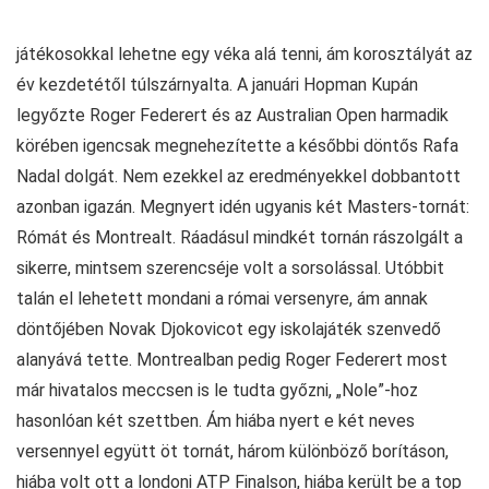
játékosokkal lehetne egy véka alá tenni, ám korosztályát az
év kezdetétől túlszárnyalta. A januári Hopman Kupán
legyőzte Roger Federert és az Australian Open harmadik
körében igencsak megnehezítette a későbbi döntős Rafa
Nadal dolgát. Nem ezekkel az eredményekkel dobbantott
azonban igazán. Megnyert idén ugyanis két Masters-tornát:
Rómát és Montrealt. Ráadásul mindkét tornán rászolgált a
sikerre, mintsem szerencséje volt a sorsolással. Utóbbit
talán el lehetett mondani a római versenyre, ám annak
döntőjében Novak Djokovicot egy iskolajáték szenvedő
alanyává tette. Montrealban pedig Roger Federert most
már hivatalos meccsen is le tudta győzni, „Nole”-hoz
hasonlóan két szettben. Ám hiába nyert e két neves
versennyel együtt öt tornát, három különböző borításon,
hiába volt ott a londoni ATP Finalson, hiába került be a top