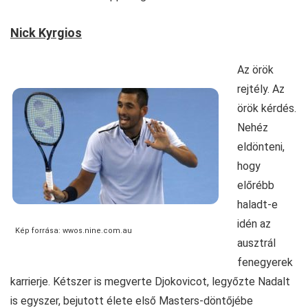
Nick Kyrgios
Az örök
rejtély. Az
örök kérdés.
Nehéz
eldönteni,
hogy
előrébb
haladt-e
idén az
Kép forrása: wwos.nine.com.au
ausztrál
fenegyerek
karrierje. Kétszer is megverte Djokovicot, legyőzte Nadalt
is egyszer, bejutott élete első Masters-döntőjébe