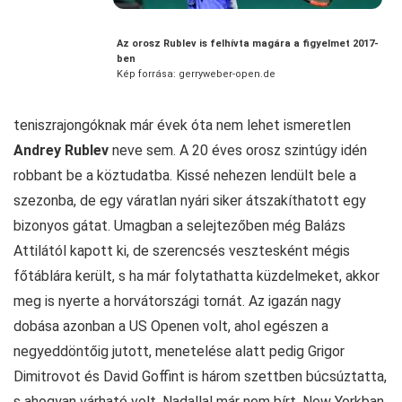
Az orosz Rublev is felhívta magára a figyelmet 2017-
ben
Kép forrása: gerryweber-open.de
teniszrajongóknak már évek óta nem lehet ismeretlen
Andrey Rublev
neve sem. A 20 éves orosz szintúgy idén
robbant be a köztudatba. Kissé nehezen lendült bele a
szezonba, de egy váratlan nyári siker átszakíthatott egy
bizonyos gátat. Umagban a selejtezőben még Balázs
Attilától kapott ki, de szerencsés vesztesként mégis
főtáblára került, s ha már folytathatta küzdelmeket, akkor
meg is nyerte a horvátországi tornát. Az igazán nagy
dobása azonban a US Openen volt, ahol egészen a
negyeddöntőig jutott, menetelése alatt pedig Grigor
Dimitrovot és David Goffint is három szettben búcsúztatta,
s ahogyan várható volt, Nadallal már nem bírt. New Yorkban