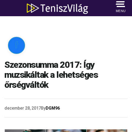
MENU

Szezonsumma 2017: Így
muzsikáltak a lehetséges
őrségváltók
december 28, 2017
By
DGM96