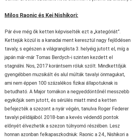
Milos Raonic és Kei Nishikori:
Pár éve még ők ketten képviselték ezt a „kategóriát”.
Kettejük közül is a kanadai ment keresztül nagy fejlődésen
tavaly, s egészen a világranglista 3. helyéig jutott el, míg a
japán már-már Tomas Berdych-i szinten kezdett el
stagnálni. Nos, 2017 korántsem róluk szólt. Mindkettőjük
gyengébben muzsikált és alul múlták tavalyi önmagukat,
ami nem éppen 100 százalékos fizikai állapotuknak is
betudható. A Major tornákon a negyeddöntőnél messzebb
egyikőjük sem jutott, és sérülés miatt mind a ketten
befejezték a szezont a nyár végén, tanulva Roger Federer
tavalyi példájából. 2018-ban a kevés védendő pontok
előnyét élvezhetik a szezon túlnyomó részében. Lesz
honnan azonban felkapaszkodniuk: Raonic a 24., Nishikori a