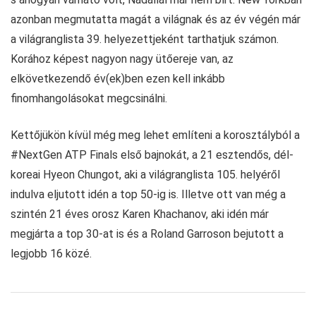
azonban megmutatta magát a világnak és az év végén már
a világranglista 39. helyezettjeként tarthatjuk számon.
Korához képest nagyon nagy ütőereje van, az
elkövetkezendő év(ek)ben ezen kell inkább
finomhangolásokat megcsinálni.
Kettőjükön kívül még meg lehet említeni a korosztályból a
#NextGen ATP Finals első bajnokát, a 21 esztendős, dél-
koreai Hyeon Chungot, aki a világranglista 105. helyéről
indulva eljutott idén a top 50-ig is. Illetve ott van még a
szintén 21 éves orosz Karen Khachanov, aki idén már
megjárta a top 30-at is és a Roland Garroson bejutott a
legjobb 16 közé.