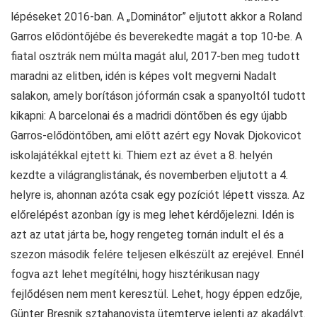
lépéseket 2016-ban. A „Dominátor” eljutott akkor a Roland
Garros elődöntőjébe és beverekedte magát a top 10-be. A
fiatal osztrák nem múlta magát alul, 2017-ben meg tudott
maradni az elitben, idén is képes volt megverni Nadalt
salakon, amely borításon jóformán csak a spanyoltól tudott
kikapni: A barcelonai és a madridi döntőben és egy újabb
Garros-elődöntőben, ami előtt azért egy Novak Djokovicot
iskolajátékkal ejtett ki. Thiem ezt az évet a 8. helyén
kezdte a világranglistának, és novemberben eljutott a 4.
helyre is, ahonnan azóta csak egy pozíciót lépett vissza. Az
előrelépést azonban így is meg lehet kérdőjelezni. Idén is
azt az utat járta be, hogy rengeteg tornán indult el és a
szezon második felére teljesen elkészült az erejével. Ennél
fogva azt lehet megítélni, hogy hisztérikusan nagy
fejlődésen nem ment keresztül. Lehet, hogy éppen edzője,
Günter Bresnik sztahanovista ütemterve jelenti az akadályt.