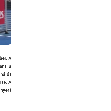
ber. A
pant a
 hálót
rte. A
 nyert