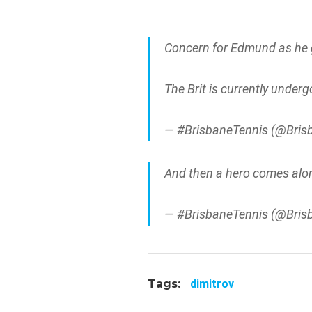
Concern for Edmund as he go
The Brit is currently unde
— #BrisbaneTennis (@Bris
And then a hero comes al
— #BrisbaneTennis (@Bris
Tags:
dimitrov