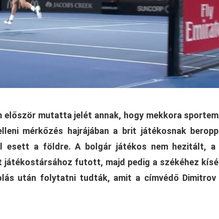
m először mutatta jelét annak, hogy mekkora sportem
lleni mérkőzés hajrájában a brit játékosnak berop
l esett a földre. A bolgár játékos nem hezitált, a
t játékostársához futott, majd pedig a székéhez kísé
olás után folytatni tudták, amit a címvédő Dimitrov