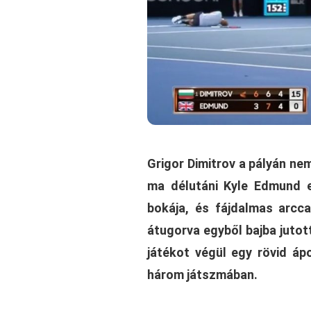
Grigor Dimitrov a pályán ne
ma délutáni Kyle Edmund e
bokája, és fájdalmas arcca
átugorva egyből bajba jutot
játékot végül egy rövid áp
három játszmában.