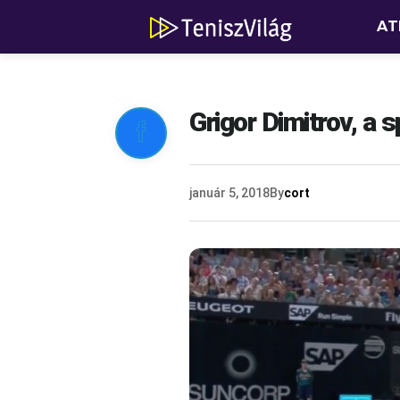
AT
Grigor Dimitrov, a

január 5, 2018
By
cort