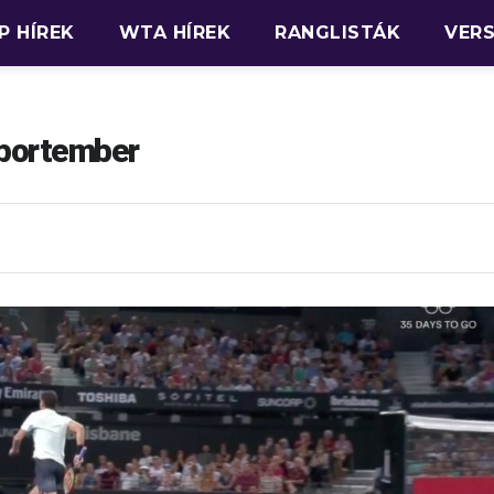
P HÍREK
WTA HÍREK
RANGLISTÁK
VER
 sportember