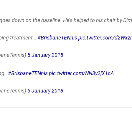
es down on the baseline. He’s helped to his chair by Dimi
rgoing treatment…
#BrisbaneTENnis
pic.twitter.com/d2Wxz
baneTennis)
5 January 2018
ong…
#BrisbaneTENnis
pic.twitter.com/NN3y2jX1cA
baneTennis)
5 January 2018